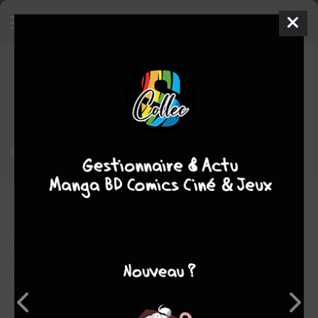
Okko
2 - Le cycle de l'eau II -
Edition spéciale en noir et blanc
SPÉCIALE NOIR ET BLANC
mer. 7 déc. 2005
delcourt bd
BD
Humbert
CHABUEL
Humbert CHABUEL
10
COMPLÈTE
tomes
aventure
Sur la piste de Petite Carpe, Okko, Noburo, Tikku et Noshin ont
été poussés par la tempête vers le château Satorro. Bien
accueillis par les maîtres des lieux, ils en viennent à s'interroger
sur l'atmosphère mystérieuse qui y règne. Pourquoi les kamis
l'ont'ils déserté ? Tikku, impatient de passer à l'action, est bien
décidé à inspecter le château et à découvrir ce qu'il cache?