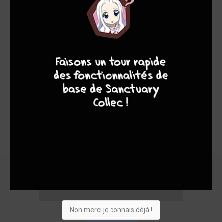
9
8
9
8
Non merci je connais déjà !
Acheter