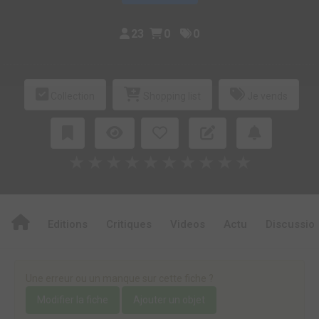
23
0
0
Collection
Shopping list
Je vends
★
★
★
★
★
★
★
★
★
★
Editions
Critiques
Videos
Actu
Discussio
Une erreur ou un manque sur cette fiche ?
Modifier la fiche
Ajouter un objet