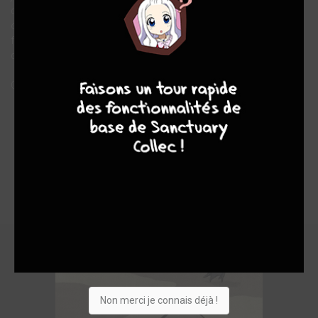
d’importance. On s’aimait et j’étais guéri. On a acheté la maison,
on s’est installé et on s’est dit qu’on attendrait un peu avant de
faire des enfants. Un ou deux, on verrait. Notre bonheur, c’était
de vivre ensemble tous les jours.
9
8
9
8
Ce matin, j’ai pris la voiture pour un dernier voyage. »
Non merci je connais déjà !