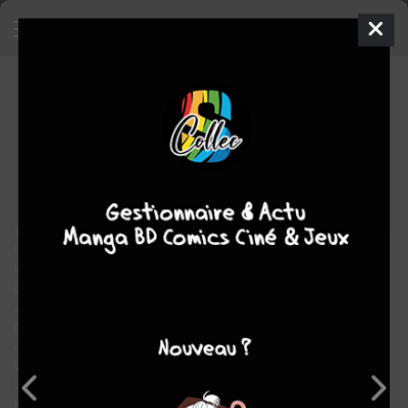
Un voyage
- Un voyage
SIMPLE
jeu. 13 mars 2008
futuropolis
BD
éric LAMBé
Numa SADOUL
1
tome
COMPLÈTE
drame
Tranche de vie
« Le médecin m’a dit ce que j’avais tellement peur d’entendre.
Ce n’était pas fini, il y a huit ans. Juste une rémission. La
leucémie a repris possession de mon sang, de ma vie. Je n’en ai
plus que pour trois semaines, un mois maximum.
Je vais mourir et je n’arrive pas à y croire. Je suis encore vivant,
plein d’énergie.
Je n’ai jamais dit à Babette que j’avais eu le cancer. Quand on
s’est rencontré, je n’allais pas lui annoncer qu’elle commençait
une histoire avec un ex-cancéreux ! Puis, les jours ont passé, et
je n’ai jamais trouvé le bon moment. Ensuite, ça n’a plus eu