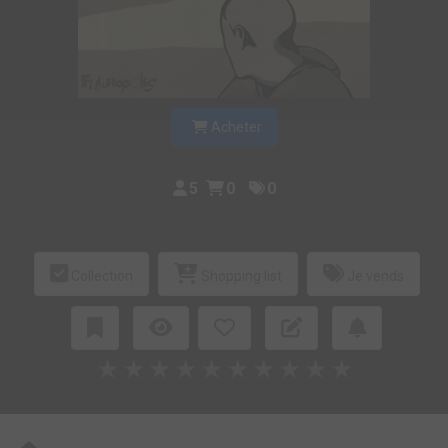
Acheter
5
0
0
Collection
Shopping list
Je vends
★
★
★
★
★
★
★
★
★
★