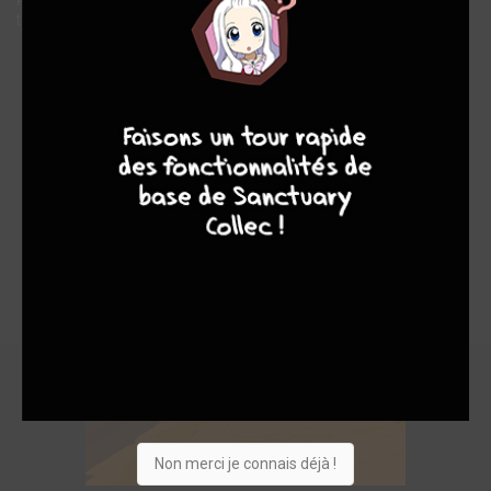
trompettiste de l’Apocalypse…
7
8
8
10
Non merci je connais déjà !