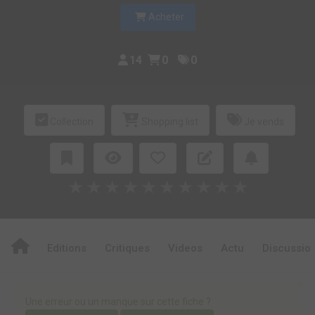
Acheter
14
0
0
Collection
Shopping list
Je vends
★
★
★
★
★
★
★
★
★
★
Editions
Critiques
Videos
Actu
Discussio
Une erreur ou un manque sur cette fiche ?