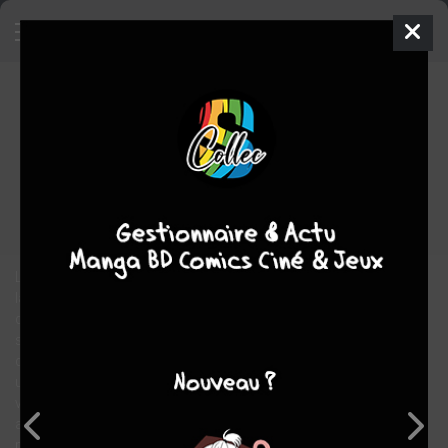
Jazz club
- Jazz Club
SIMPLE
ven. 12 janv. 2007
dargaud
BD
Alexandre
CLéRISSE
Alexandre CLéRISSE
COMPLÈTE
1
tome
Musique
Tranche de vie
Los Angeles 1966 : Norman, saxophoniste de jazz fraîchement
largué par Emily, fait un dernier « pouet » sur scène, perd le goût
de la musique et, après une virée alocoolisée avec une blonde,
se fait kidnapper par une secte qui prédit l’Apocalypse pour le 31
décembre 1999. Fin 1999 justement, on retrouve Norman dans
un village du sud de la France, où il mène (sans musique) une
vie campagnarde et pépère, quand Emily lui annonce son
arrivée. Et voilà qu’il se refait kidnapper, avec Emily cette fois,
par une autre bande de timbrés qui le prennent pour le septième