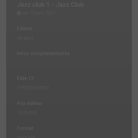
Jazz club 1 - Jazz Club
ven. 12 janv. 2007
Editeur
dargaud
Infos complémentaires
EAN-13
9782205059212
Prix éditeur
15,00 EUR
Format
24x32cm