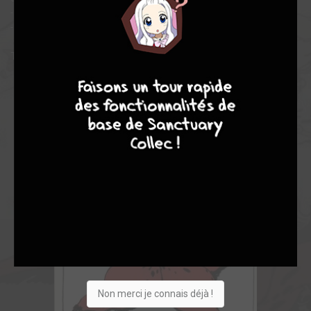
- le vieil afghan : "choisis : âne vivant ou homme mort!"
- le soldat russe : "Hi-han"
Tout l'album est dans cette veine, l'absurde y règne.
9
8
9
8
Non merci je connais déjà !