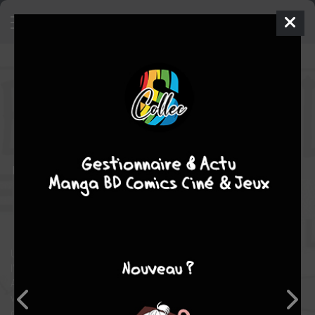
Le char de l'état dérape sur le
sentier de la guerre
- Le char de
l'état dérape sur le sentier de la
guerre
SIMPLE
jeu. 16 avril 1987
casterman bd
BD
Richard
PEYZARET
Richard PEYZARET
1
COMPLÈTE
tome
guerre
Humour
Une vision très originale de la guerre entre l'URSS et
l'Afghanistan.
Avec des dialogues très "f'murriens" comme celui-ci entre un
vieil afghan et un soldat russe qu'il utilise comme porteur
depuis que son âne a été tué par un bombardement :