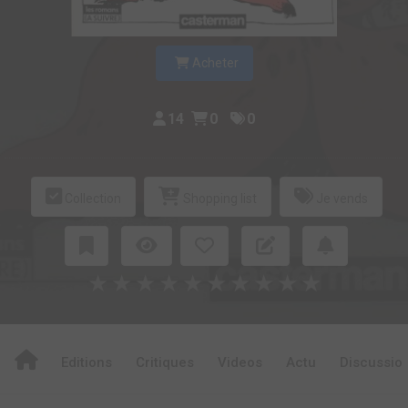
Acheter
14
0
0
Collection
Shopping list
Je vends
★
★
★
★
★
★
★
★
★
★
Editions
Critiques
Videos
Actu
Discussio