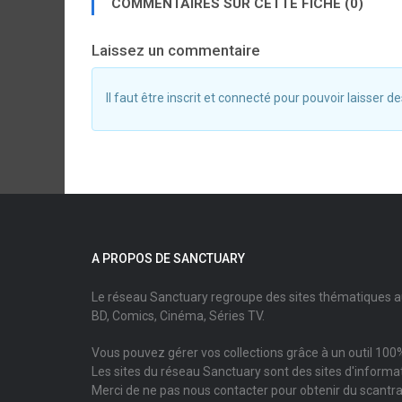
COMMENTAIRES SUR CETTE FICHE (0)
Laissez un commentaire
Il faut être inscrit et connecté pour pouvoir laisser
A PROPOS DE SANCTUARY
Le réseau Sanctuary regroupe des sites thématiques 
BD, Comics, Cinéma, Séries TV.
Vous pouvez gérer vos collections grâce à un outil 100%
Les sites du réseau Sanctuary sont des sites d'informati
Merci de ne pas nous contacter pour obtenir du scantr