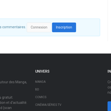
 des commentaires.
Connexion
Inscription
UNIVERS
I
autour des Manga,
MANGA
Cr
co
BD
no
 gratuit.
COMICS
on et d'actualité.
CINÉMA/SÉRIES TV
ad (scan