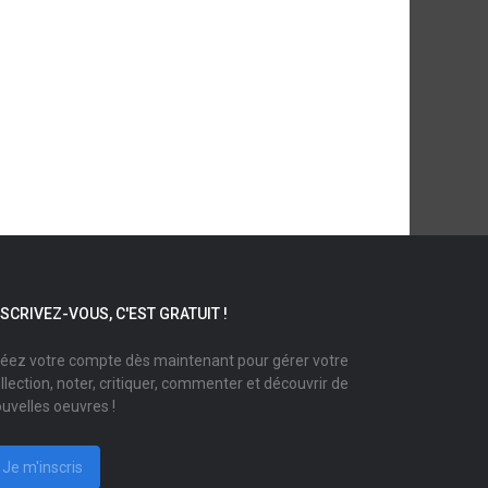
NSCRIVEZ-VOUS, C'EST GRATUIT !
éez votre compte dès maintenant pour gérer votre
llection, noter, critiquer, commenter et découvrir de
uvelles oeuvres !
Je m'inscris