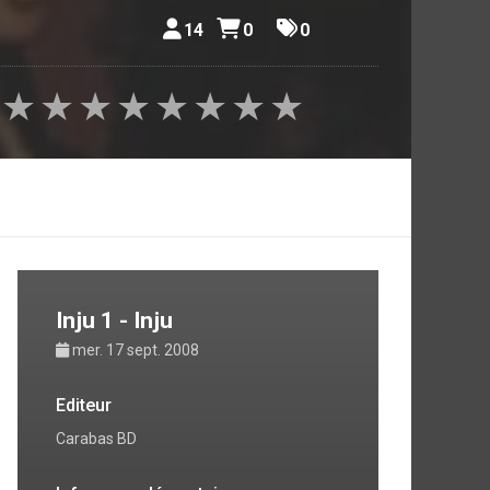
14
0
0
★
★
★
★
★
★
★
★
Inju 1 - Inju
mer. 17 sept. 2008
Editeur
Carabas BD