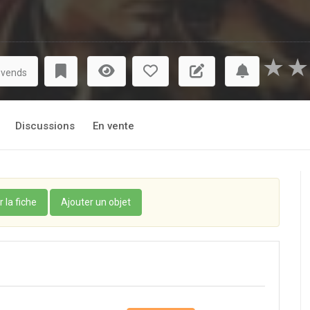
★
★
 vends
Discussions
En vente
r la fiche
Ajouter un objet