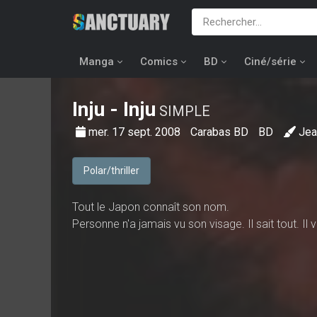
Manga
Comics
BD
Ciné/série
Inju
- Inju
SIMPLE
mer. 17 sept. 2008
Carabas BD
BD
Jea
Polar/thriller
Tout le Japon connaît son nom.
Personne n'a jamais vu son visage. Il sait tout. Il v