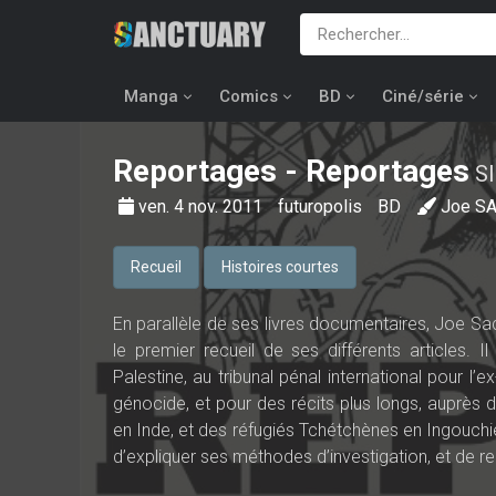
Manga
Comics
BD
Ciné/série
Reportages
- Reportages
S
ven. 4 nov. 2011
futuropolis
BD
Joe S
Recueil
Histoires courtes
En parallèle de ses livres documentaires, Joe Sac
le premier recueil de ses différents articles. 
Palestine, au tribunal pénal international pour 
génocide, et pour des récits plus longs, auprès 
en Inde, et des réfugiés Tchétchènes en Ingouchie.
d’expliquer ses méthodes d’investigation, et de r