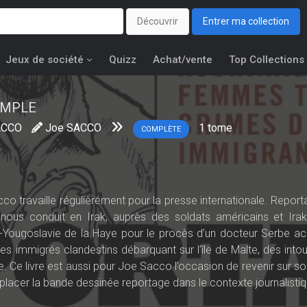
Découvrir
Entrer ma collection
Jeux de société
Quizz
Achat/vente
Top Collections
IMPLE
ACCO
Joe SACCO
1
tome
COMPLÈTE
co travaille régulièrement pour la presse internationale. Report
Il nous conduit en Irak, auprès des soldats américains et Irak
l’ex-Yougoslavie de la Haye pour le procès d’un docteur Serbe a
des immigrés clandestins débarquant sur l’île de Malte, des into
 Ce livre est aussi pour Joe Sacco l’occasion de revenir sur son
eplacer la bande dessinée reportage dans le contexte journalistiq