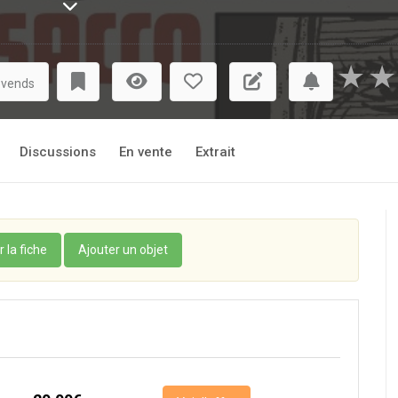
★
★
 vends
Discussions
En vente
Extrait
r la fiche
Ajouter un objet