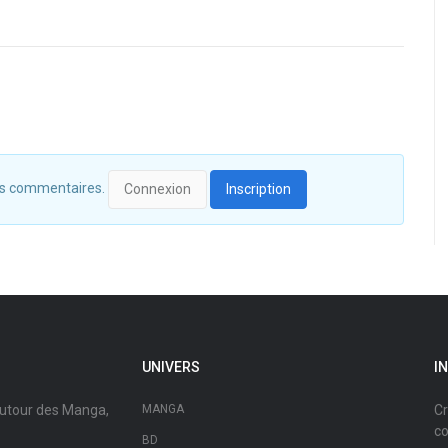
 des commentaires.
Connexion
Inscription
UNIVERS
I
autour des Manga,
MANGA
Cr
co
BD