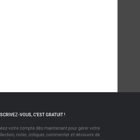
NSCRIVEZ-VOUS, C'EST GRATUIT !
éez votre compte dès maintenant pour gérer votre
llection, noter, critiquer, commenter et découvrir de