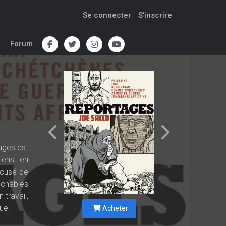
Se connecter
S'inscrire
Forum
ages est
iens, en
ccusé de
uchables
 travail,
ue.
Acheter