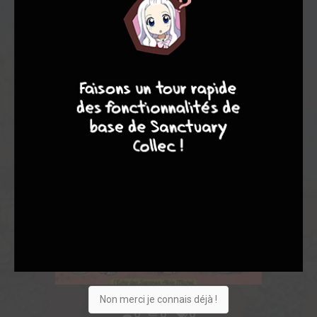
8
9
8
7
Non merci je connais déjà !
0
0
0