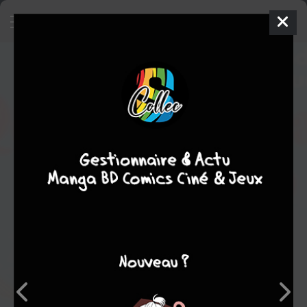
Quatre punaises au club
- Quatre
punaises au club
SIMPLE
jeu. 1 juin 1995
albin michel bd
BD
Florence
CESTAC
DODO
1
tome
COMPLÈTE
Humour