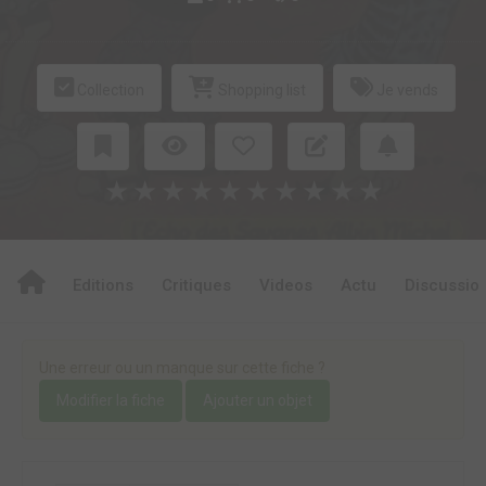
Collection
Shopping list
Je vends
★
★
★
★
★
★
★
★
★
★
Editions
Critiques
Videos
Actu
Discussio
Une erreur ou un manque sur cette fiche ?
Modifier la fiche
Ajouter un objet