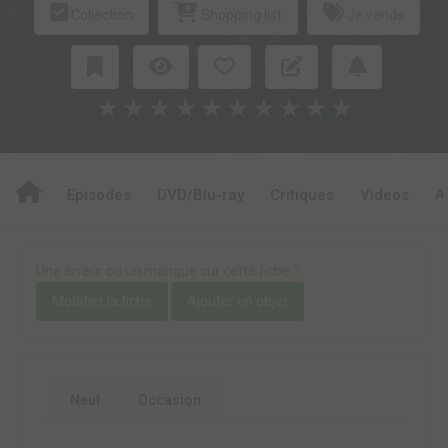
Collection
Shopping list
Je vends
★
★
★
★
★
★
★
★
★
★
Episodes
DVD/Blu-ray
Critiques
Videos
A
Une erreur ou un manque sur cette fiche ?
Modifier la fiche
Ajouter un objet
Neuf
Occasion