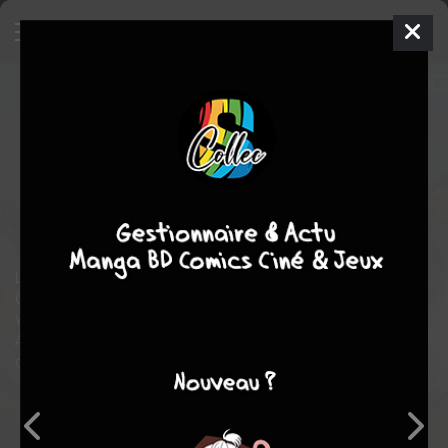
Tremors 5: Bloodlines
SIMPLE BLU-
RAY
mar. 30 nov. 1999
Universal Pictures (FR)
Film
Don MICHAEL PAUL
fantastique
action
science fiction
Les monstres s’invitent en Afrique du Sud… L’aventurier Burt
Grummer ressort son calibre aux côtés de son acolyte Trevis
Welker pour affronter une nouvelle mutation de Graboïd !
Auront-ils raison de ces terribles monstres mangeurs
d’homme, ou bien finiront-ils en collations terrifiées ?