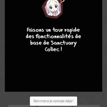
9
8
9
8
Acheter
4
0
0
Non merci je connais déjà !