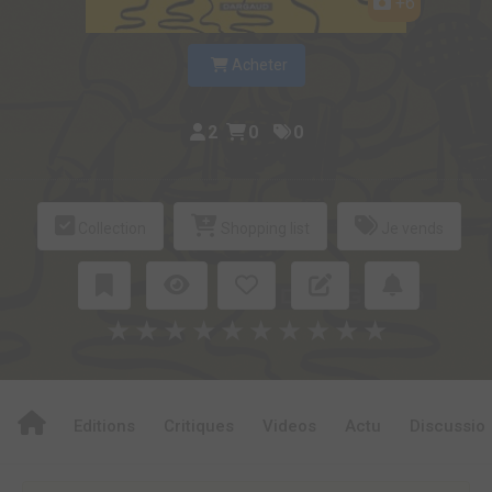
+6
Acheter
2
0
0
Collection
Shopping list
Je vends
★
★
★
★
★
★
★
★
★
★
Editions
Critiques
Videos
Actu
Discussio