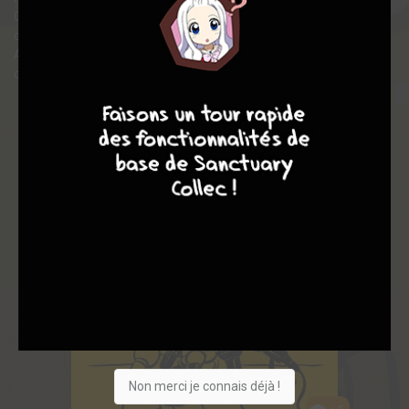
Gaspards (1985), Ma vie est un roman policier (1986), Le Chien
coiffé (1986) et enfin – premier chef-d'oeuvre qui lui vaudra un
Alph'art de l'humour à Angoulême –, Les Vieux Copains pleins
de pépins (1988).
7
8
8
10
Non merci je connais déjà !