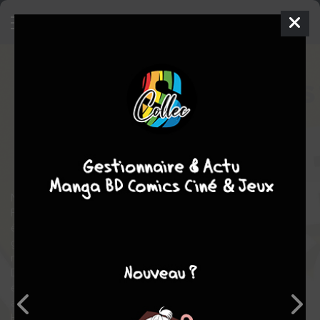
Harry Mickson
1
INTÉGRALE 2016
ven. 7 oct. 2016
dargaud
BD
Florence
CESTAC
Florence CESTAC
6
COMPLÈTE
tomes
Humour
Nous sommes dans les années 1970. Étienne Robial et
Florence Cestac ont ouvert la librairie Futuropolis et créé les
éditions du même nom. À ses (rares) heures perdues, Cestac
griffonne, sur son éphéméride, un personnage transgenre,
moitié animal (Mickey Mouse) moitié homme (le détective Harry
Dickson). Un peu plus tard, un premier album éponyme paraît ; il
est daté du quatrième trimestre 1980. S'ensuivent cinq autres
albums, tous rangés sous la glorieuse bannière de Futuropolis :
Harry Mickson nettoie ses pinceaux (1982), Mickson et les