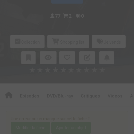
77
2
0
Collection
Shopping list
Je vends
★
★
★
★
★
★
★
★
★
★
Episodes
DVD/Blu-ray
Critiques
Videos
A
Une erreur ou un manque sur cette fiche ?
Modifier la fiche
Ajouter un objet