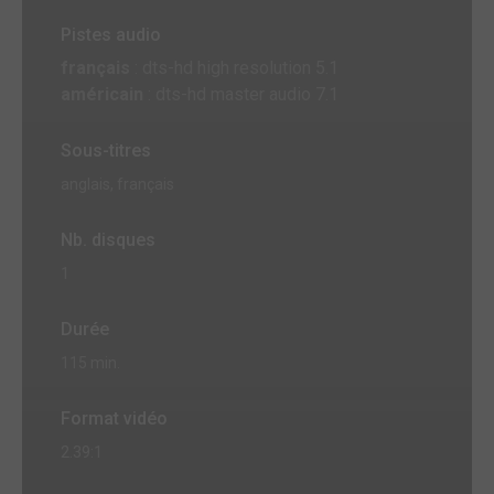
Pistes audio
français
: dts-hd high resolution 5.1
américain
: dts-hd master audio 7.1
Sous-titres
anglais, français
Nb. disques
1
Durée
115 min.
Format vidéo
2.39:1