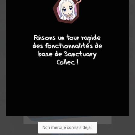
4
7
8
7
Non merci je connais déjà !
Acheter