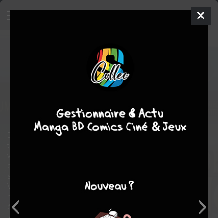
Doctor Strange (2016)
SIMPLE BLU-
RAY
mer. 15 mars 2017
Walt Disney
Film
Scott
DERRICKSON
fantastique
aventure
action
Magie
Doctor Strange suit l'histoire du Docteur Stephen Strange,
talentueux neurochirurgien qui, après un tragique accident de
voiture, doit mettre son égo de côté et apprendre les secrets
d'un monde caché de mysticisme et de dimensions
alternatives. Basé à New York, dans le quartier de Greenwich
Village, Doctor Strange doit jouer les intermédiaires entre le
monde réel et ce qui se trouve au-delà, en utlisant un vaste
éventail d'aptitudes métaphysiques et d'artefacts pour protéger
le Marvel Cinematic Universe.