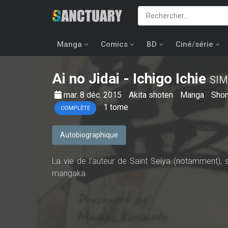
Manga
Comics
BD
Ciné/série
Ai no Jidai - Ichigo Ichie
SIM
mar. 8 déc. 2015
Akita shoten
Manga
Sho
1
tome
COMPLÈTE
Autobiographique
La vie de l'auteur de Saint Seiya (notamment)
mangaka.