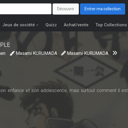
Découvrir
Entrer ma collection
Jeux de société
Quizz
Achat/vente
Top Collections
PLE
nen
Masami KURUMADA
Masami KURUMADA
, son enfance et son adolescence, mais surtout comment il es