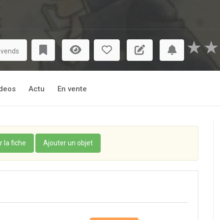
★
★
 vends
deos
Actu
En vente
r la fiche
Ajouter un objet