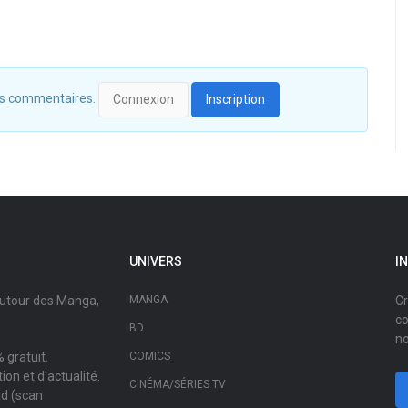
 des commentaires.
Connexion
Inscription
UNIVERS
I
autour des Manga,
MANGA
Cr
co
BD
no
 gratuit.
COMICS
on et d'actualité.
CINÉMA/SÉRIES TV
ad (scan