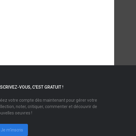
NSCRIVEZ-VOUS, C'EST GRATUIT !
éez votre compte dès maintenant pour gérer votre
llection, noter, critiquer, commenter et découvrir de
uvelles oeuvres !
Je m'inscris