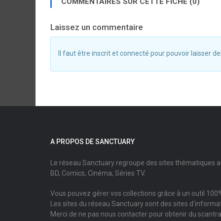
COMMENTAIRES SUR CETTE FICHE (0)
Laissez un commentaire
Il faut être inscrit et connecté pour pouvoir laisser
A PROPOS DE SANCTUARY
Le réseau Sanctuary regroupe des sites thématiques 
BD, Comics, Cinéma, Séries TV.
Vous pouvez gérer vos collections grâce à un outil 100%
Les sites du réseau Sanctuary sont des sites d'informati
Merci de ne pas nous contacter pour obtenir du scantr