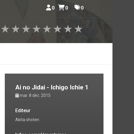
0
0
0
★
★
★
★
★
★
★
★
Ai no Jidai - Ichigo Ichie 1
mar. 8 déc. 2015
Editeur
Akita shoten