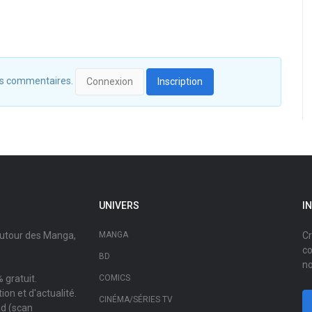
 des commentaires.
Connexion
Inscription
UNIVERS
I
autour des Manga,
MANGA
Cr
co
BD
no
 gratuit.
COMICS
on et d'actualité.
CINÉMA/SÉRIES TV
ad (scan