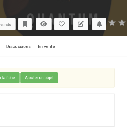
★
★
 vends
Discussions
En vente
r la fiche
Ajouter un objet