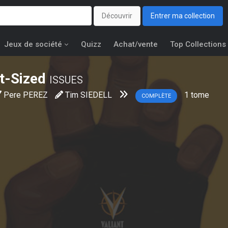
Découvrir
Entrer ma collection
Jeux de société
Quizz
Achat/vente
Top Collections
t-Sized
ISSUES
Pere PEREZ
Tim SIEDELL
1
tome
COMPLÈTE