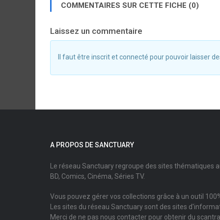
COMMENTAIRES SUR CETTE FICHE (0)
Laissez un commentaire
Il faut être inscrit et connecté pour pouvoir laisser
A PROPOS DE SANCTUARY
Le réseau Sanctuary regroupe des sites thématiques 
BD, Comics, Cinéma, Séries TV.
Vous pouvez gérer vos collections grâce à un outil 100%
Les sites du réseau Sanctuary sont des sites d'informati
Merci de ne pas nous contacter pour obtenir du scantr