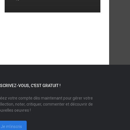
NSCRIVEZ-VOUS, C'EST GRATUIT !
éez votre compte dès maintenant pour gérer votre
llection, noter, critiquer, commenter et découvrir de
uvelles oeuvres !
Je m'inscris