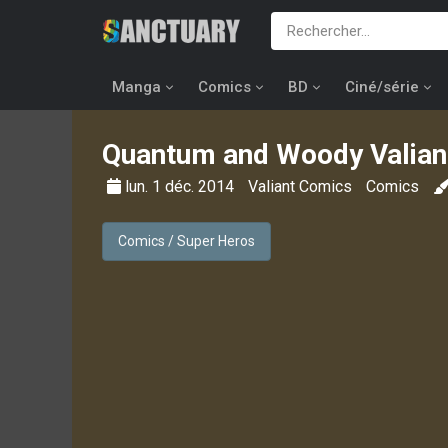
Manga
Comics
BD
Ciné/série
Quantum and Woody Valian
lun. 1 déc. 2014
Valiant Comics
Comics
Comics / Super Heros