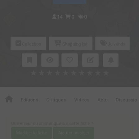
14
0
0
Collection
Shopping list
Je vends
★
★
★
★
★
★
★
★
★
★
Editions
Critiques
Videos
Actu
Discussio
Une erreur ou un manque sur cette fiche ?
Modifier la fiche
Ajouter un objet