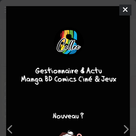
Eightball
- Réédition 2018 avec
nouvelle couverture
INTÉGRALE
jeu. 15 févr. 2018
cornélius bd
Comics
Daniel
CLOWES
Daniel CLOWES
Satire sociale
Underground
Humour noir
Recueil d'une trentaine d'histoires courtes publiées en 1989, qui
mêlent les genres, de la satire sociale à l'anecdote absurde en
passant par l'étude psychologique détournant l'imagerie et les
codes des comics. La satire vise pêle-mêle intellectuels et
sportifs, artistes et prolétaires, chrétiens et satanistes, hippies
et puritains. Edition augmentée de nouvelles histoires