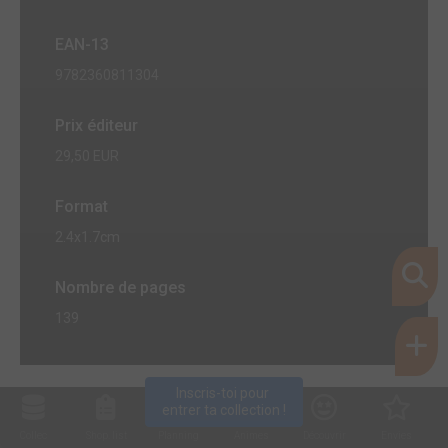
EAN-13
9782360811304
Prix éditeur
29,50 EUR
Format
2.4x1.7cm
Nombre de pages
139
Inscris-toi pour 
entrer ta collection !
Collec
Shop. list
Planning
Animes
Découvrir
Envies