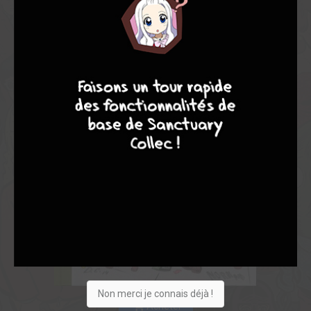
9
8
7
6
Non merci je connais déjà !
Acheter