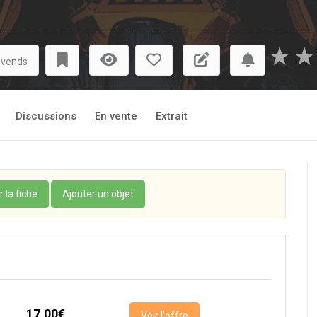
★
★
 vends
Discussions
En vente
Extrait
r la fiche
Ajouter un objet
17,00€
Voir l'offre