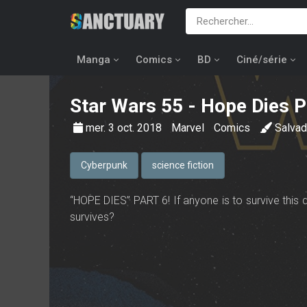
Manga
Comics
BD
Ciné/série
Star Wars
55 - Hope Dies P
mer. 3 oct. 2018
Marvel
Comics
Salva
Cyberpunk
science fiction
“HOPE DIES” PART 6! If anyone is to survive this d
survives?