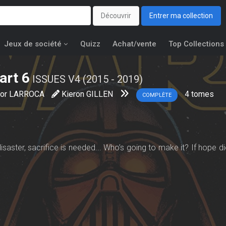
Découvrir
Entrer ma collection
Jeux de société
Quizz
Achat/vente
Top Collections
art 6
ISSUES V4 (2015 - 2019)
dor LARROCA
Kieron GILLEN
4
tomes
COMPLÈTE
isaster, sacrifice is needed... Who’s going to make it? If hope d