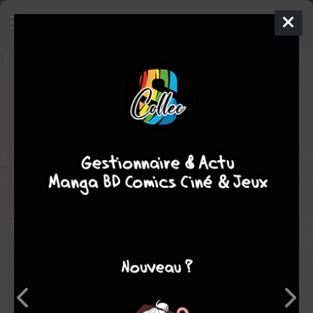
Le Meilleur des Super-Héros
Marvel
80 - Ben Reilly, Scarlet
Spider
TPB HARDCOVER (CARTONNÉE)
jeu. 21 févr. 2019
Hachette
Comics
Neil
EDWARDS
Fred VAN LENTE
Comics / Super Heros
Découvrez comment le groupe s'est formé pour affronter Loki,
le dieu du mensonge, ainsi que l’épique combat mené contre le
mégalomaniaque Ultron et son armée de clones robots