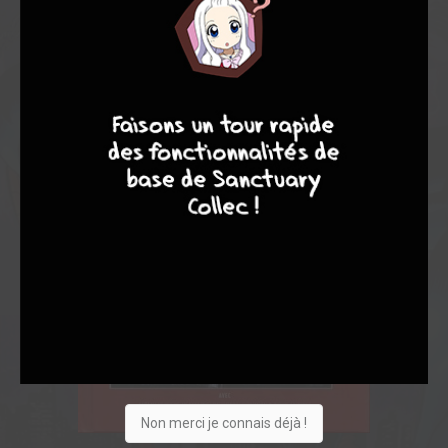
8
7
9
8
Non merci je connais déjà !