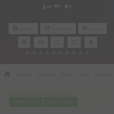
43
0
0
Collection
Shopping list
Je vends
★
★
★
★
★
★
★
★
★
★
Editions
Critiques
Videos
Actu
Discussio
Une erreur ou un manque sur cette fiche ?
Modifier la fiche
Ajouter un objet