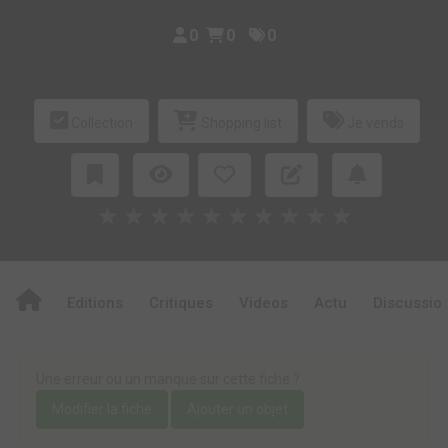
0
0
0
Collection
Shopping list
Je vends
★
★
★
★
★
★
★
★
★
★
Editions
Critiques
Videos
Actu
Discussio
Une erreur ou un manque sur cette fiche ?
Modifier la fiche
Ajouter un objet