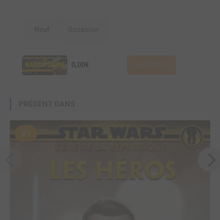
Neuf
Occasion
0,00€
Voir l'offre
PRÉSENT DANS :
#1