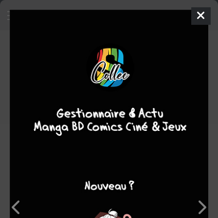
Age of Republic - Anakin
Skywalker
ISSUES
mer. 6 févr. 2019
Marvel
Comics
Cory SMITH
Jody HOUSER
1
tome
COMPLÈTE
science fiction