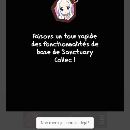
7
8
7
9
Non merci je connais déjà !