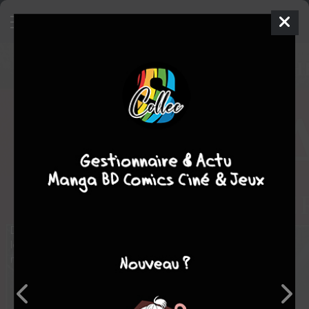
Le Meilleur des Super-Héros
Marvel
94 - Nova (Sam
Alexander)
TPB HARDCOVER
(CARTONNÉE)
jeu. 5 sept. 2019
Hachette
Comics
Ivan REIS
Mark GRUENWALD
Comics / Super Heros
Découvrez comment le groupe s'est formé pour affronter Loki,
le dieu du mensonge, ainsi que l’épique combat mené contre le
mégalomaniaque Ultron et son armée de clones robots