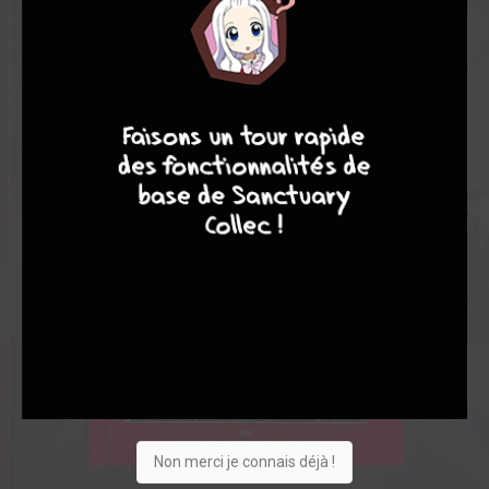
4
7
8
7
Non merci je connais déjà !