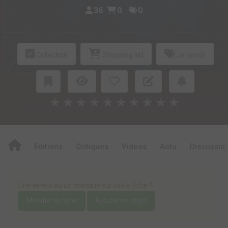
36
0
0
Collection
Shopping list
Je vends
★
★
★
★
★
★
★
★
★
★
Editions
Critiques
Videos
Actu
Discussio
Une erreur ou un manque sur cette fiche ?
Modifier la fiche
Ajouter un objet