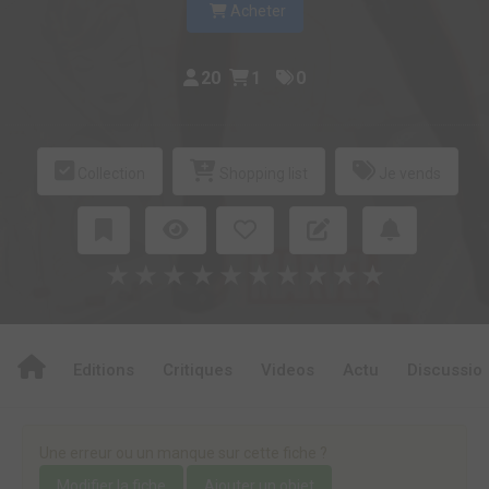
Acheter
20
1
0
Collection
Shopping list
Je vends
★
★
★
★
★
★
★
★
★
★
Editions
Critiques
Videos
Actu
Discussio
Une erreur ou un manque sur cette fiche ?
Modifier la fiche
Ajouter un objet