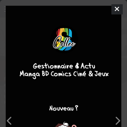
Marvel-Verse - Black Widow
TPB
SOFTCOVER (SOUPLE)
mer. 30 juin 2021
Panini Comics
Comics
COLLECTIF
COLLECTIF
Comics / Super Heros
Pour un prix absolument imbattable, découvrez cinq histoires
empruntées à toutes les époques, ayant comme point
commun de donner la vedette à Black Widow ! Au programme,
trois classiques et deux épisodes absolument inédits en
France.