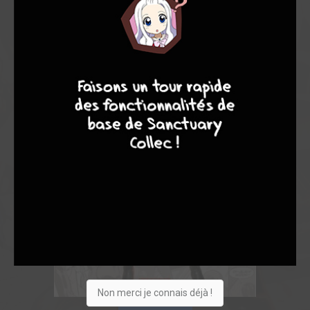
4
7
8
7
Non merci je connais déjà !