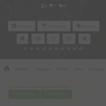
6
1
0
Collection
Shopping list
Je vends
★
★
★
★
★
★
★
★
★
★
Editions
Critiques
Videos
Actu
Discussio
Une erreur ou un manque sur cette fiche ?
Modifier la fiche
Ajouter un objet