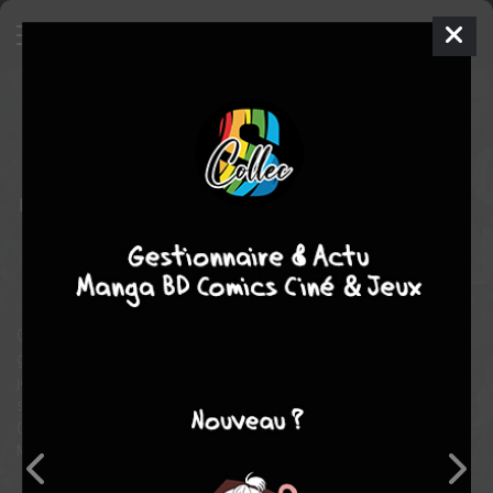
Les compagnons du crépuscule
INTÉGRALE 2021
mer. 8 déc. 2021
delcourt bd
BD
François
BOURGEON
François BOURGEON
COMPLÈTE
3
tomes
aventure
Celle-ci dura, dit-on, cent ans. Comme la grêle et la peste, la
guerre s'abat sur la campagne lorsque le blé est lourd et la fille
jolie... La Mariotte est jolie. Du soir ou du matin, le crépuscule
s'étire entre lumière et ombre, comme entre chien et loup. Le
Chevalier est loup. Ces deux-là méritaient un compagnon fidèle.
Mais l'Anicet est lâche...