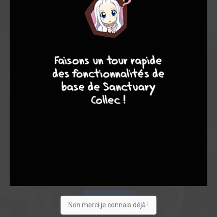
7
9
8
9
Acheter
Non merci je connais déjà !