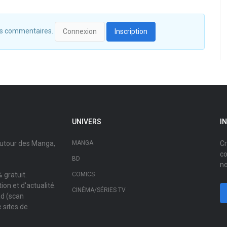
 des commentaires.
Connexion
Inscription
UNIVERS
I
autour des Manga,
MANGA
Cr
co
BD
no
 gratuit.
COMICS
on et d'actualité.
CINÉMA/SÉRIES TV
ad (scan
 sites de