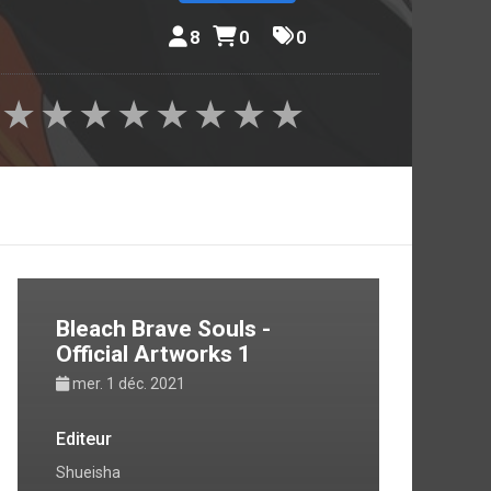
8
0
0
★
★
★
★
★
★
★
★
Bleach Brave Souls -
Official Artworks 1
mer. 1 déc. 2021
Editeur
Shueisha