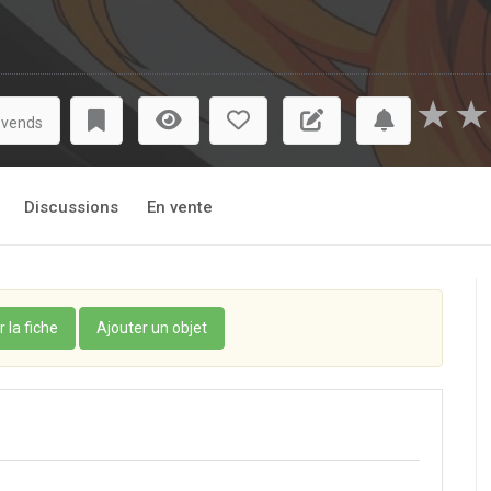
★
★
 vends
Discussions
En vente
r la fiche
Ajouter un objet