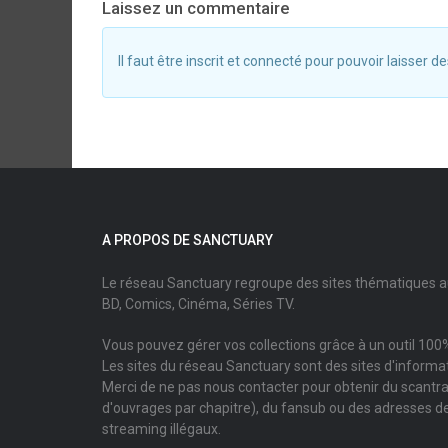
Laissez un commentaire
Il faut être inscrit et connecté pour pouvoir laisser
A PROPOS DE SANCTUARY
Le réseau Sanctuary regroupe des sites thématiques 
BD, Comics, Cinéma, Séries TV.
Vous pouvez gérer vos collections grâce à un outil 100%
Les sites du réseau Sanctuary sont des sites d'informati
Merci de ne pas nous contacter pour obtenir du scantr
d'ouvrages par chapitre), du fansub ou des adresses de
streaming illégaux.