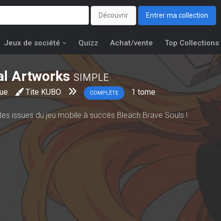
Découvrir
Entrer ma collection
Jeux de société
Quizz
Achat/vente
Top Collections
ial Artworks
SIMPLE
nue
Tite KUBO
1
tome
COMPLÈTE
édites issues du jeu mobile à succès Bleach Brave Souls !