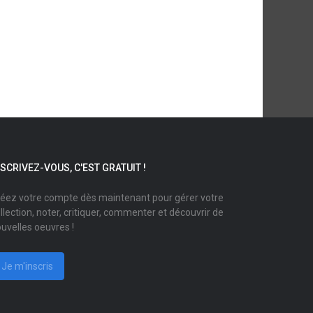
NSCRIVEZ-VOUS, C'EST GRATUIT !
éez votre compte dès maintenant pour gérer votre
llection, noter, critiquer, commenter et découvrir de
uvelles oeuvres !
Je m'inscris