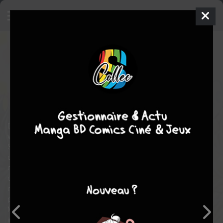
Goodbye, Nameless Violin
SIMPLE
jeu. 9 sept. 2021
Libre Shuppan
Manga
Yaoi
UME-CHI
UME-CHI
1
tome
COMPLÈTE
drame
fantastique
romance
Dans ce monde, chaque objet auquel on attribue un nom prend
vie, et peut se transformer en un être vivant.
Sôsuke est un étudiant en musique qui, depuis un certain
drame, se refuse à donner un nom à ses instruments. Alors
qu'il doit trouver un violon de toute urgence, il fait la
connaissance d'un vendeur peu commun : sous ses traits
charmants se cache en vérité un violon ayant perdu son nom et
promis à redevenir un objet ordinaire dans un futur proche.
Mais comment progresser dans son art sans s'attacher à son
instrument, si excentrique soit-il ?