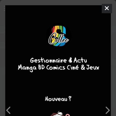
La faille
SIMPLE
jeu. 4 mai 2023
Fleuve Noir
Roman
Inconnue
thriller