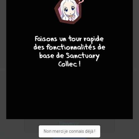
8
7
9
8
Non merci je connais déjà !