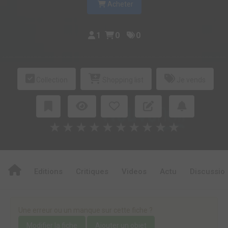
Acheter
1
0
0
Collection
Shopping list
Je vends
★
★
★
★
★
★
★
★
★
★
Editions
Critiques
Videos
Actu
Discussio
Une erreur ou un manque sur cette fiche ?
Modifier la fiche
Ajouter un objet