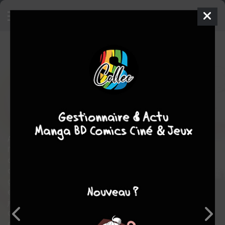
Le paradis pas l'enfer
SIMPLE
ven. 19 avril 2024
atrabile bd
BD
Michael
DEFORGE
Michael DEFORGE
1
COMPLÈTE
tome
Histoires courtes
A l’instar de En toute simplicité ou Dressing, Le Paradis pas
l’enfer se présente comme un généreux recueil d’histoires
courtes, forme dans laquelle excelle Michael DeForge. Ici
chaque nouvelle est un joyau ciselé, avec son propre univers
graphique, son propre ton, sa propre écriture, et ses propres
enjeux : dans Jeu de rôle, des rôleurs ont poussé l’usurpation
jusqu’au point de non-retour; dans L’Heure du jugement,
chacun peut faire ce qu’il veut pendant 24 heures – vraiment;
dans Un Amour d’astronaute, deux personnages isolés vivent