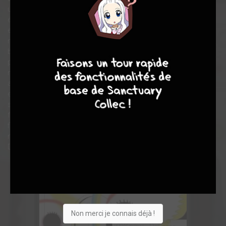
un crush spatial exclusif, platonique, et mortel; Un de mes
étudiants est un meurtrier… mais lequel ? met en scène une
enquête faussement naïve en milieu scolaire; dans Mon
nouveau beau-père est un insecte répugnant et je le déteste, le
4
7
8
7
beau-père du titre est réellement un insecte; dans Album, un
personnage feuillette un album de photos issues du passé,
mais aussi du futur; dans Progéniture, un couple explore une
application qui leur fait découvrir comment sera leur futur
enfant, dans tous les détails… Malgré le côté disparate des
sujets abordés et des styles employés, la sauce prend pour
former un tout cohérent, grâce à des études de personnages
fines et détaillées, une vision incisive du monde, et un humour
mordant, voire carrément vachard, caractéristiques de
DeForge.
Non merci je connais déjà !