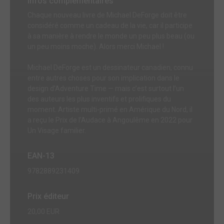
Infos complémentaires
Chaque nouveau livre de Michael DeForge doit être
considéré comme un cadeau de la vie, car il participe
à sa manière à rendre le monde un peu plus beau (ou
un peu moins moche). Alors merci Michael !
Michael DeForge est un dessinateur canadien, connu
entre autres choses pour son implication dans le
design d’Adventure Time — mais c’est surtout l’un
des auteurs les plus inventifs et prolifiques du
moment. Artiste multi-primé en Amérique du Nord, il
a reçu le Prix de l’Audace à Angoulême en 2022 pour
Un Visage familier.
EAN-13
9782889231409
Prix éditeur
20,00 EUR