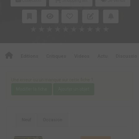
Collection
Shopping list
Je vends
★
★
★
★
★
★
★
★
★
★
Editions
Critiques
Videos
Actu
Discussio
Une erreur ou un manque sur cette fiche ?
Modifier la fiche
Ajouter un objet
Neuf
Occasion