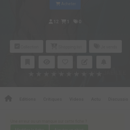
Acheter
12
1
0
Collection
Shopping list
Je vends
★
★
★
★
★
★
★
★
★
★
Editions
Critiques
Videos
Actu
Discussio
Une erreur ou un manque sur cette fiche ?
Modifier la fiche
Ajouter un objet