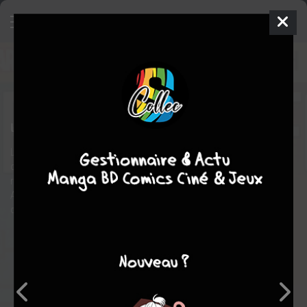
Fantastic Four - 1 2 3 4
TPB
HARDCOVER (CARTONNÉE) - MUST HAVE
mer. 5 juin 2024
Panini Comics
Comics
Jae
LEE
Grant MORRISON
4
tomes
COMPLÈTE
Les Quatre Fantastiques sont plus divisés que jamais. Alors
que Reed s’enferme littéralement dans ses pensées, Namor se
rappelle au bon souvenir de Sue tandis que la Chose déprime.
Affaiblis, les Fantastiques échapperont-ils au piège
qu’ourdissent leurs plus anciens ennemis ?