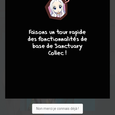
4
7
8
7
Non merci je connais déjà !