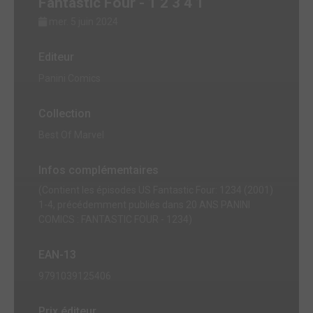
Fantastic Four - 1 2 3 4 1
mer. 5 juin 2024
Editeur
Panini Comics
Collection
Best Of Marvel
Infos complémentaires
(Contient les épisodes US Fantastic Four: 1234 (2001)
1-4, précédemment publiés dans 20 ANS PANINI
COMICS : FANTASTIC FOUR - 1234)
EAN-13
9791039125406
Prix éditeur