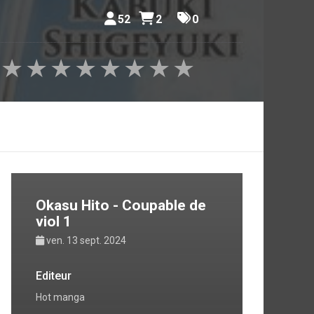
52
2
0
orps des
ais avec
qu'il est
★
★
★
★
★
★
★
★
hemar où
 mystère
mosphère
érieuse,
Okasu Hito - Coupable de
e attiré
viol 1
ven. 13 sept. 2024
où chaque
Editeur
Hot manga
mbres de