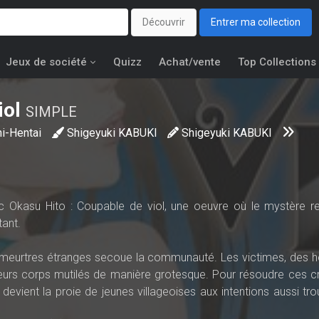
Découvrir
Entrer ma collection
Jeux de société
Quizz
Achat/vente
Top Collections
iol
SIMPLE
i-Hentai
Shigeyuki KABUKI
Shigeyuki KABUKI
ec Okasu Hito : Coupable de viol, une oeuvre où le mystère r
tant.
de meurtres étranges secoue la communauté. Les victimes, des
eurs corps mutilés de manière grotesque. Pour résoudre ces cr
l devient la proie de jeunes villageoises aux intentions aussi tr