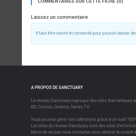
COMMENTAIRES SUR CETTE FICHE (0)
Laissez un commentaire
Il faut être inscrit et connecté pour pouvoir laisser
A PROPOS DE SANCTUARY
Le réseau Sanctuary regroupe des sites thématiques 
BD, Comics, Cinéma, Séries TV.
Vous pouvez gérer vos collections grâce à un outil 100%
Les sites du réseau Sanctuary sont des sites d'informati
Merci de ne pas nous contacter pour obtenir du scantr