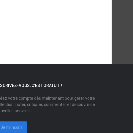
NSCRIVEZ-VOUS, C'EST GRATUIT !
éez votre compte dès maintenant pour gérer votre
llection, noter, critiquer, commenter et découvrir de
uvelles oeuvres !
Je m'inscris