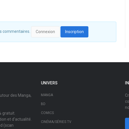
 des commentaires.
Connexion
Inscription
UNIVERS
I
autour des Manga,
MANGA
Cr
co
BD
no
 gratuit.
COMICS
on et d'actualité.
CINÉMA/SÉRIES TV
ad (scan