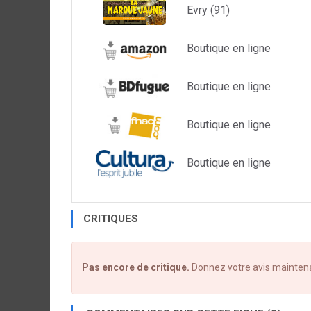
Evry (91)
l'esprit humain, là où le désir et la peur se conf
thrillers érotiques aux accents de mystère morbid
Boutique en ligne
Boutique en ligne
Boutique en ligne
Boutique en ligne
CRITIQUES
Pas encore de critique.
Donnez votre avis mainten