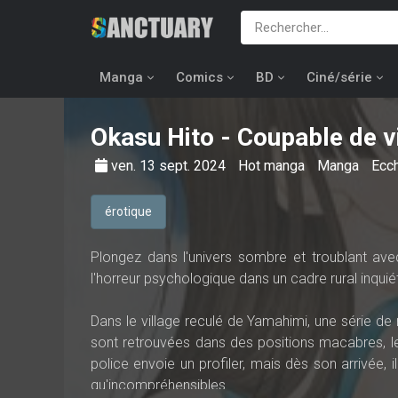
Manga
Comics
BD
Ciné/série
Okasu Hito - Coupable de v
ven. 13 sept. 2024
Hot manga
Manga
Ecch
érotique
Plongez dans l'univers sombre et troublant av
l'horreur psychologique dans un cadre rural inquié
Dans le village reculé de Yamahimi, une série 
sont retrouvées dans des positions macabres, l
police envoie un profiler, mais dès son arrivée, i
qu'incompréhensibles...