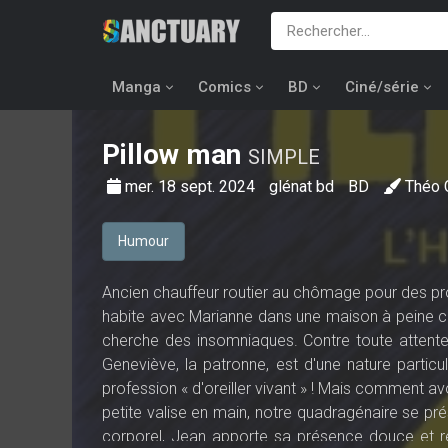
Manga
Comics
BD
Ciné/série
Pillow man
SIMPLE
mer. 18 sept. 2024
glénat bd
BD
Théo
Humour
Ancien chauffeur routier au chômage pour des pro
habite avec Marianne dans une maison à peine cons
cherche des insomniaques. Contre toute attente 
Geneviève, la patronne, est d'une nature particu
profession « d'oreiller vivant » ! Mais comment avou
petite valise en main, notre quadragénaire se pr
corporel, Jean apporte sa présence douce et ré