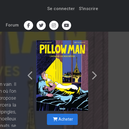
Se connecter
S'inscrire
Forum
vain. Il
n où l’on
 propose
rcera la
épingles,
moelleux
Acheter
nuits se