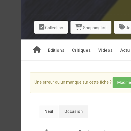
succèdent. Jean se révèle à travers ce métier inso
Il se reconstruit en faisant littéralement don de
devient fier de ce qu’il est, monte même en gra
monde s’ouvre encore à lui. Le train de vie 
Collection
Shopping list
Je
véritable nature du travail de son homme, c’est t
tête, Jean devra faire un choix…
Editions
Critiques
Videos
Actu
Une erreur ou un manque sur cette fiche ?
Modifie
Neuf
Occasion