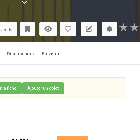
lite. Lui qui n’aimait pas son corps, lourd et inactif, retrouve c
 soi, chastement, et de ses nuits. En aidant les autres à aller 
de pour devenir le premier Pillow Man Premium de l'Histoire ! 
★
★
du ménage s’améliore sensiblement. Mais quand Marianne déc
 vends
out l’équilibre du couple qui vacille. Entre incompréhension et 
Discussions
En vente
r la fiche
Ajouter un objet