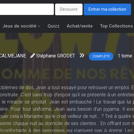
Découvrir
Entrer ma collection
Jeux de société
Quizz
Achat/vente
Top Collections
 CALMEJANE
Stéphane GRODET
1
tome
COMPLÈTE
blèmes de dos, Jean a tout essayé pour retrouver un emploi. En 
truite. C'est sans trop d’espoir qu'il se présente à un entretie
le miracle se produit. Jean est embauché ! Le travail que lui
lière. Pour tout uniforme, Jean aura besoin d’un pyjama. Il exe
er cela à Marianne qui le croit veilleur de nuit... ? Tiré à quatre 
ésente chaque nuit au domicile de ses clientes… En offrant son 
confortante à des personnes qui n'arrivent pas à dormir. Les 