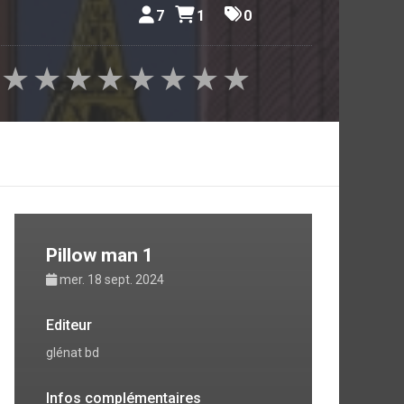
onfiance.
7
1
0
mieux. Il
Un autre
★
★
★
★
★
★
★
★
ouvre la
prises de
Pillow man 1
mer. 18 sept. 2024
Editeur
glénat bd
Infos complémentaires