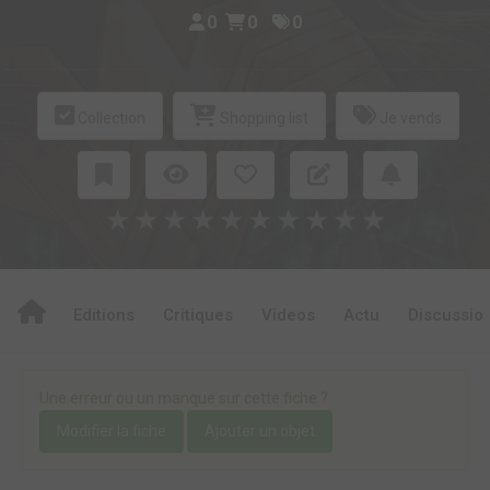
0
0
0
Collection
Shopping list
Je vends
★
★
★
★
★
★
★
★
★
★
Editions
Critiques
Videos
Actu
Discussio
Une erreur ou un manque sur cette fiche ?
Modifier la fiche
Ajouter un objet