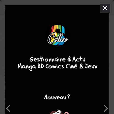
Wonder Woman Historia
TPB
SOFTCOVER (SOUPLE)
mar. 3 juin 2025
DC Comics
Comics
Gene HA
Kelly sue DECONNICK
3
tomes
COMPLÈTE
Comics / Super Heros
Millennia ago, Queen Hera and the goddesses of the Olympian
pantheon grew greatly dissatisfied with their male
counterparts...and far from their sight, they put a plan into
action. A new society was born, one never before seen on
Earth, capable of wondrous and terrible things...but their
existence could not stay secret for long. When a despairing
woman named Hippolyta crossed the Amazons' path, a series
of events was set in motion that would lead to an outright war