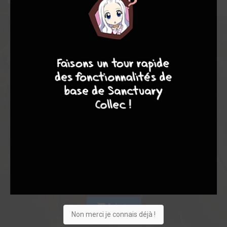
in heaven--and the creation of the Earth's greatest guardian!
7
8
8
10
Acheter
Non merci je connais déjà !