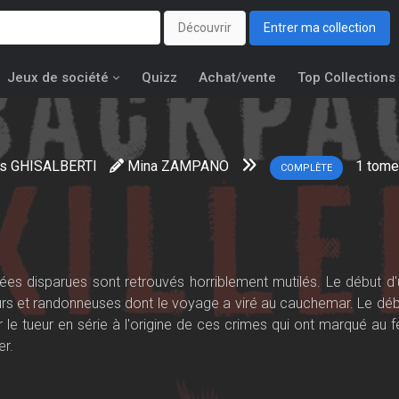
Découvrir
Entrer ma collection
Jeux de société
Quizz
Achat/vente
Top Collections
as GHISALBERTI
Mina ZAMPANO
1
tome
COMPLÈTE
s disparues sont retrouvés horriblement mutilés. Le début d'u
s et randonneuses dont le voyage a viré au cauchemar. Le déb
 le tueur en série à l'origine de ces crimes qui ont marqué au f
er.