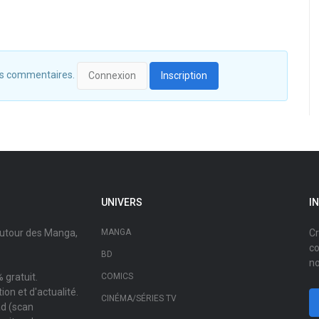
 des commentaires.
Connexion
Inscription
UNIVERS
I
autour des Manga,
MANGA
Cr
co
BD
no
 gratuit.
COMICS
on et d'actualité.
CINÉMA/SÉRIES TV
ad (scan