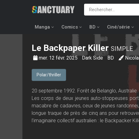
Manga
Comics
BD
Ciné/série
Le Backpaper Killer
SIMPLE
mer. 12 févr. 2025
Dark Side
BD
Nicol
Polar/thriller
20 septembre 1992. Forêt de Belanglo, Australie.
Les corps de deux jeunes auto-stoppeuses portée
macabre de cadavres, ceux de jeunes randonneur
longue traque de près de cinq ans pour retrouver
l'imaginaire collectif australien : le Backpacker Kill