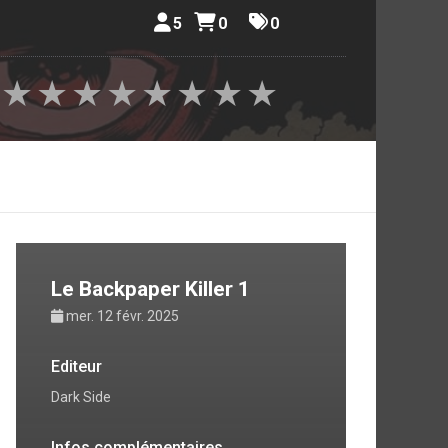
5
0
0
★
★
★
★
★
★
★
★
Le Backpaper Killer 1
mer. 12 févr. 2025
Editeur
Dark Side
Infos complémentaires