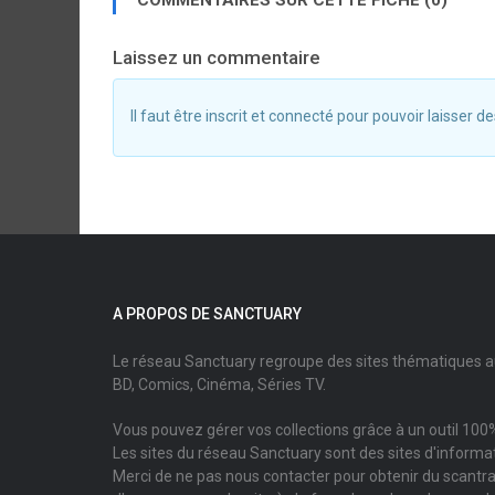
COMMENTAIRES SUR CETTE FICHE (0)
Laissez un commentaire
Il faut être inscrit et connecté pour pouvoir laisser
A PROPOS DE SANCTUARY
Le réseau Sanctuary regroupe des sites thématiques 
BD, Comics, Cinéma, Séries TV.
Vous pouvez gérer vos collections grâce à un outil 100%
Les sites du réseau Sanctuary sont des sites d'informati
Merci de ne pas nous contacter pour obtenir du scantr