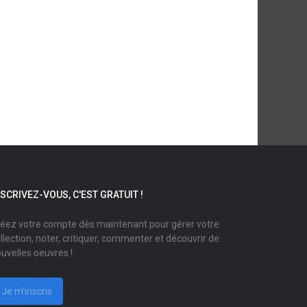
NSCRIVEZ-VOUS, C'EST GRATUIT !
éez votre compte dès maintenant pour gérer votre
llection, noter, critiquer, commenter et découvrir de
uvelles oeuvres !
Je m'inscris