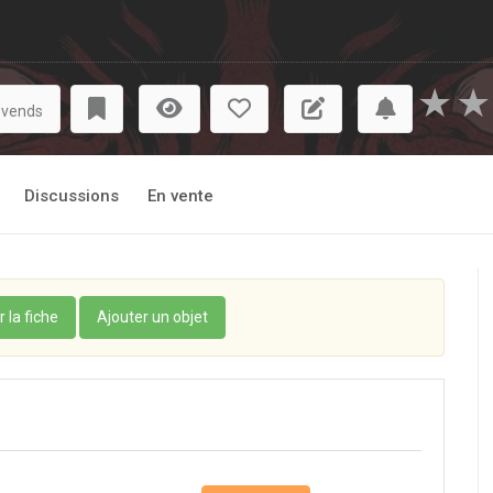
★
★
 vends
Discussions
En vente
r la fiche
Ajouter un objet