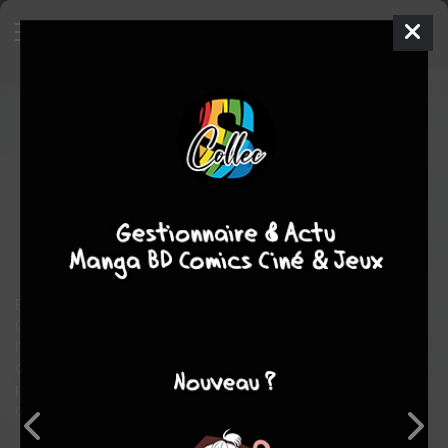
30 Jours de Nuit
1
TPB SOFTCOVER
(SOUPLE) - INTÉGRALE
mer. 2 avril 2025
delcourt bd
Comics
Ben
TEMPLESMITH
Steve NILES
3
COMPLÈTE
tomes
fantastique
Barrow, en Alaska, est une bourgade en apparence ordinaire.
C'est aussi un endroit de rêve pour les vampires, car, durant
l'hiver polaire, le soleil ne s'y lève pas pendant 30 jours
consécutifs. 30 jours de nuit et de terreur durant lesquels une
poignée de survivants, menés par le shérif local et son épouse,
devront faire face au mal absolu !