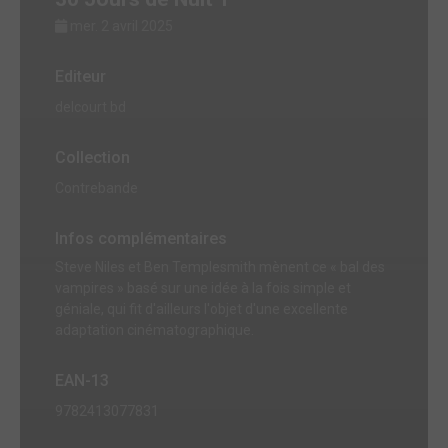
mer. 2 avril 2025
Editeur
delcourt bd
Collection
Contrebande
Infos complémentaires
Steve Niles et Ben Templesmith mènent ce « bal des
vampires » basé sur une idée à la fois simple et
géniale, qui fit d'ailleurs l'objet d'une excellente
adaptation cinématographique.
EAN-13
9782413077831