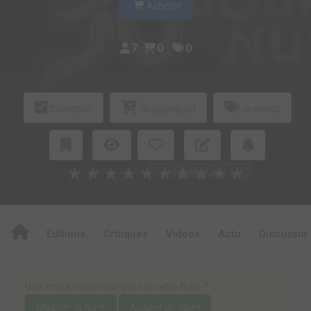
Acheter
7
0
0
Collection
Shopping list
Je vends
★
★
★
★
★
★
★
★
★
★
Editions
Critiques
Videos
Actu
Discussio
Une erreur ou un manque sur cette fiche ?
Modifier la fiche
Ajouter un objet