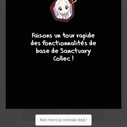
4
7
8
7
Non merci je connais déjà !