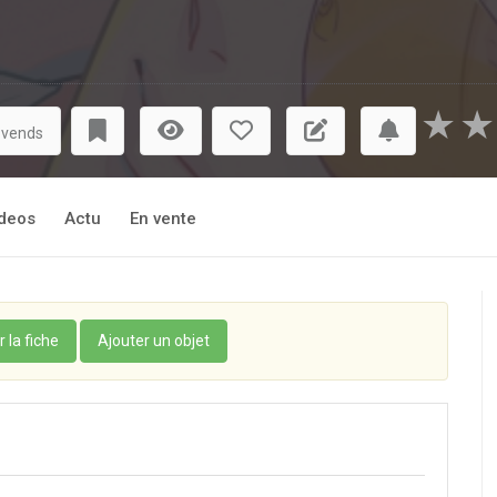
★
★
 vends
deos
Actu
En vente
r la fiche
Ajouter un objet