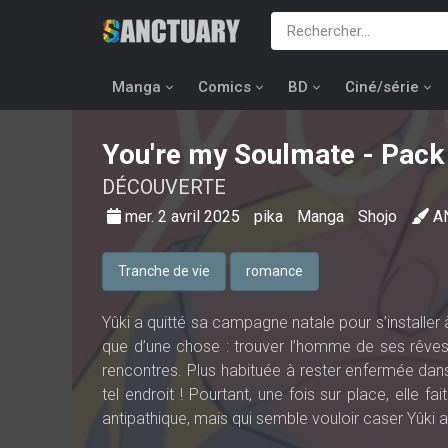
Manga
Comics
BD
Ciné/série
You're my Soulmate
- Pack 
DÉCOUVERTE
mer. 2 avril 2025
pika
Manga
Shojo
A
Tranche de vie
romance
Yûki a quitté sa campagne natale pour s’installer à
que d’une chose : trouver l’homme de ses rêves. 
rencontres. Plus habituée à rester enfermée dans
tel endroit ! Pourtant, une fois sur place, elle
antipathique, mais qui semble vouloir caser Yûki 