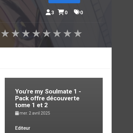
3
0
0
★
★
★
★
★
★
★
★
You're my Soulmate 1 -
Pack offre découverte
tome 1 et 2
mer. 2 avril 2025
Editeur