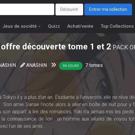
Découvrir
Entrer ma collection
Jeux de société
Quizz
Achat/vente
Top Collections
offre découverte tome 1 et 2
PACK O
NASHIN
ANASHIN
7
tomes
EN COURS
 Tokyo il y a plus d’un an. Étudiante à l’université, elle ne rêve 
Son amie Sanae l’incite alors à aller en boîte de nuit pour y f
 son appart’ à lire des romances, Yûki n’a jamais mis les pieds
 fait la connaissance de Iori : un homme aux allures de voyou to
avec l’un de ses amis…