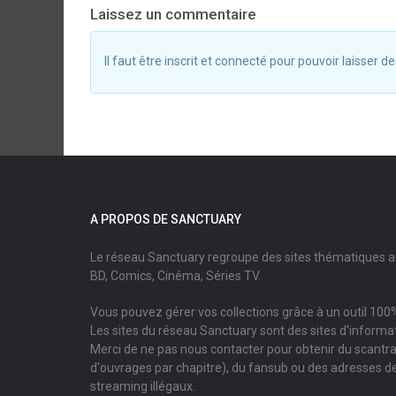
Laissez un commentaire
Il faut être inscrit et connecté pour pouvoir laisser
A PROPOS DE SANCTUARY
Le réseau Sanctuary regroupe des sites thématiques 
BD, Comics, Cinéma, Séries TV.
Vous pouvez gérer vos collections grâce à un outil 100%
Les sites du réseau Sanctuary sont des sites d'informati
Merci de ne pas nous contacter pour obtenir du scantr
d'ouvrages par chapitre), du fansub ou des adresses de
streaming illégaux.