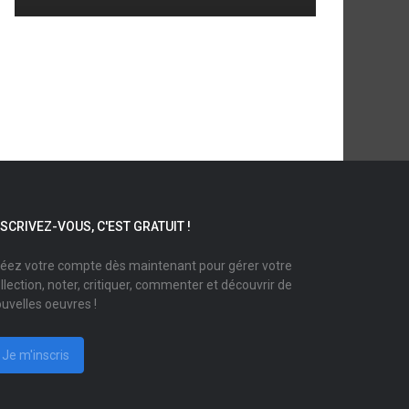
NSCRIVEZ-VOUS, C'EST GRATUIT !
éez votre compte dès maintenant pour gérer votre
llection, noter, critiquer, commenter et découvrir de
uvelles oeuvres !
Je m'inscris