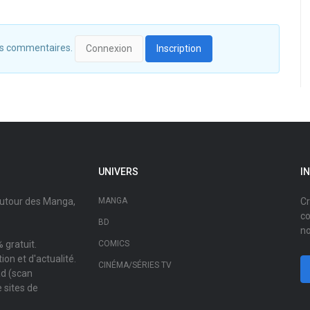
 des commentaires.
Connexion
Inscription
UNIVERS
I
autour des Manga,
MANGA
Cr
co
BD
no
 gratuit.
COMICS
on et d'actualité.
CINÉMA/SÉRIES TV
ad (scan
 sites de