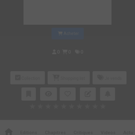
Acheter
0
0
0
Collection
Shopping list
Je vends
★
★
★
★
★
★
★
★
★
★
Editions
Chapitres
Critiques
Videos
Actu