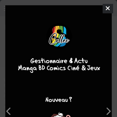
Isekai Anime Studio
1 - Tomes 1 à
3
PACK PROMO
mer. 7 mai 2025
bamboo
Manga
Seinen
Choushi KAKU
Choushi KAKU
3
COMPLÈTE
tomes
comédie
Fantasy
Tranche de vie
Un manga isekai fantastiquement délirant pour découvrir les
coulisses de la création des animés ! Alors qu'elle se rendait à
son lieu de travail, le studio d'animation Ashita, Sakura Miyone,
l'animatrice principale, rencontre une jeune sorcière nommée
Sofie qui a été transportée dans notre monde. Et
malheureusement, cette dernière a accidentellement téléporté
l'équipe d'animation de Sakura dans un autre univers. Sofie va