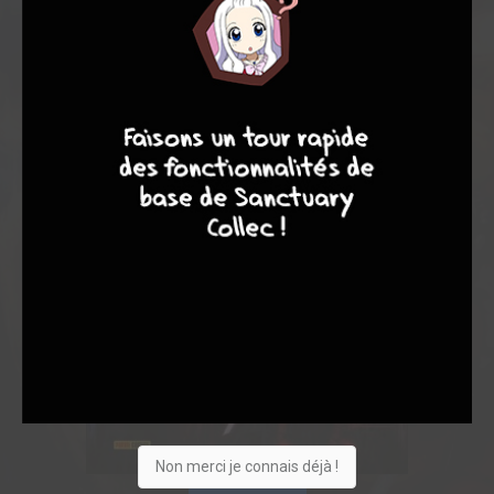
9
8
9
8
Non merci je connais déjà !