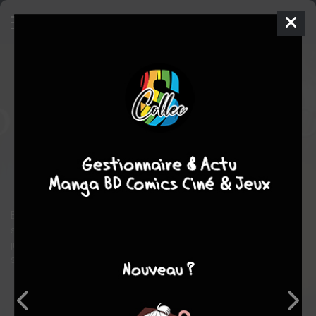
Deadpool Massacre Marvel
TPB
SOFTCOVER (SOUPLE) - MARVEL POCKET
mer. 23 avril 2025
Panini Comics
Comics
Dalibor TALAJIC
Cullen BUNN
4
COMPLÈTE
tomes
Comics / Super Heros
Bien qu’il n’hésite pas à recourir à la violence, Deadpool agit
selon certains principes. En effet, il ne tue jamais gratuitement…
jusqu’au jour où il décide d’éliminer tous les super-héros et
super-vilains de l’univers Marvel !