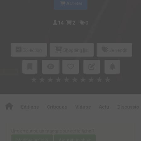
Acheter
14
2
0
Collection
Shopping list
Je vends
★
★
★
★
★
★
★
★
★
★
Editions
Critiques
Videos
Actu
Discussio
Une erreur ou un manque sur cette fiche ?
Modifier la fiche
Ajouter un objet