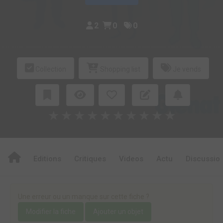
2
0
0
Collection
Shopping list
Je vends
★
★
★
★
★
★
★
★
★
★
Editions
Critiques
Videos
Actu
Discussio
Une erreur ou un manque sur cette fiche ?
Modifier la fiche
Ajouter un objet