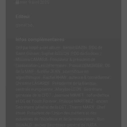
mer. 9 avril 2025
Editeur
glénat bd
Infos complémentaires
Ont participé à cet album : Benoit BAZIN : PDG de
Saint-Gobain ; Sophie BELLON : PDG de Sodexo ;
Moussa CAMARA : Fondateur & président de
l'association Les Déterminés ; Pascal DEMURGER : DG
de la MAIF ; Aurélie JEAN : scientifique en
algorithmique ; Rachel KHAN : auteure & comédienne ;
Christine LAGARDE : Présidente de la Banque
centrale européenne ; Marylise LEON : Secrétaire
générale de la CFDT ; Jasmine MANET : cofondatrice
et DG de Youth Forever ; Philippe MARTINEZ : ancien
Secrétaire général de la CGT ; Thierry MARX : Chef
étoilé. Président de l’Union des métiers et des
industries de l’hôtellerie et de la restauration ; Ron
OSWALD : ancien Secrétaire général de l'UITA ;