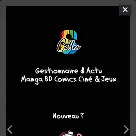
Travailler demain
SIMPLE
mer. 9 avril 2025
glénat bd
BD
NICOBY
Muriel PéNICAUD
1
tome
COMPLÈTE
Témoignages
L’intelligence artificielle va-t-elle vraiment tout révolutionner ?
Pourquoi l’égalité femmes / hommes est-elle cruciale dans les
entreprises ? Comment concilier productivité, transition
écologique et responsabilité sociale ? Quelle place pour les
syndicats dans ce grand bouleversement ? Comment répondre
aux nouvelles attentes des jeunes et des salariés ? Et comment
mieux les former, alors que la population vieillit, que la main
d’œuvre se raréfie et que les compétences évoluent rapidement
? Voici quelques-unes des nombreuses questions débattues
dans ce livre, à travers le regard de 13 actrices et acteurs du