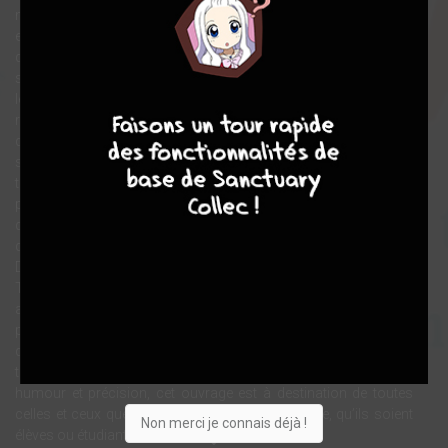
monde du travail qui partagent leurs visions et leurs
engagements. Une chose est sûre : réfléchir au travail de
demain, c’est réfléchir dès aujourd’hui aux évolutions de notre
société pour ouvrir le débat. Pour traiter tous ces enjeux, le
9
7
6
6
lecteur va suivre les aventures de Soraya, jeune lycéenne qui se
rend au pot de départ à la retraite de sa grand-mère Cathy, DRH
dans une entreprise de parapluies. Soraya a une idée en tête : se
servir de ce moment pour boucler son exposé sur le futur du
travail. Mais elle n’imaginait pas pouvoir rencontrer toutes ces
personnalités, et qu’elles acceptent de jouer le jeu en devenant
d’authentiques personnages de bande dessinée. Véritable
documentaire-fiction aussi sérieux qu’amusant, Travailler
Demain est porté par Muriel Pénicaud, ancienne ministre du
Travail, et le journaliste Mathieu Charrier. Ce roman graphique
ambitieux dresse le portrait d’un monde en devenir et offre des
pistes de réflexion pour tâcher de répondre ensemble à la
question que tout le monde se pose : à quoi va ressembler le
travail de demain ? Mis en scène par Nicoby avec réalisme,
humour et précision, cet ouvrage est à destination de toutes
celles et ceux que la question du travail intéresse, qu’ils soient
Non merci je connais déjà !
élèves ou étudiants, actifs ou retraités.