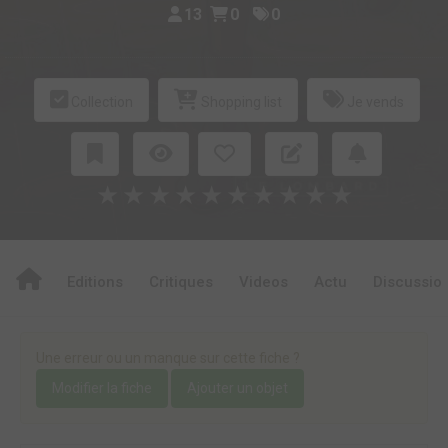
13
0
0
Collection
Shopping list
Je vends
★
★
★
★
★
★
★
★
★
★
Editions
Critiques
Videos
Actu
Discussio
Une erreur ou un manque sur cette fiche ?
Modifier la fiche
Ajouter un objet