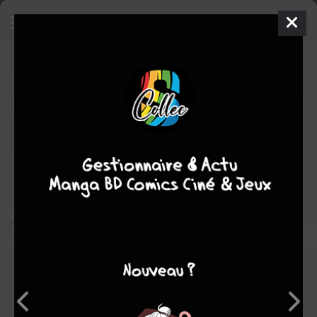
Tu ne marcheras jamais seule
SIMPLE
ven. 16 mai 2025
le lombard
BD
L'HOMME
éTOILé
L'HOMME éTOILé
1
COMPLÈTE
tome
Tranche de vie
Alors qu'elle attend un enfant, Clémentine sent son compagnon
Simon s'éloigner… Dans sa quête pour le ramener, elle se heurte
à un vide qu'elle peine à comprendre.