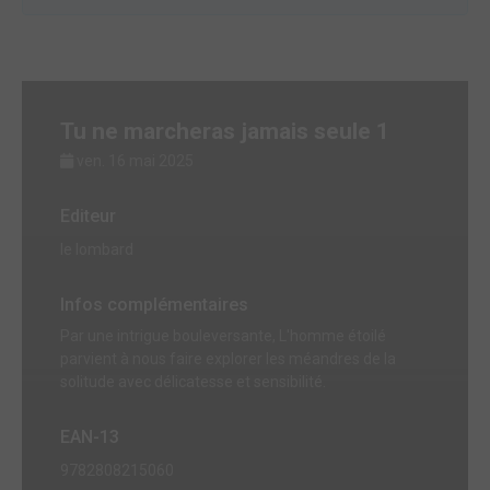
Tu ne marcheras jamais seule 1
ven. 16 mai 2025
Editeur
le lombard
Infos complémentaires
Par une intrigue bouleversante, L'homme étoilé
parvient à nous faire explorer les méandres de la
solitude avec délicatesse et sensibilité.
EAN-13
9782808215060