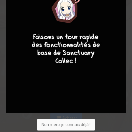
9
8
9
8
Acheter
Non merci je connais déjà !