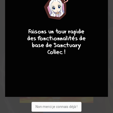
9
8
9
8
Non merci je connais déjà !
Acheter