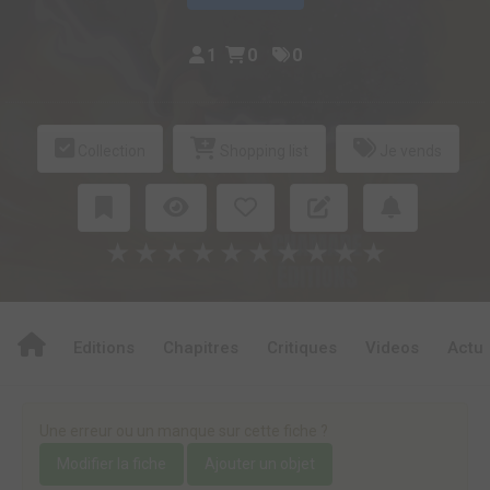
1
0
0
Collection
Shopping list
Je vends
★
★
★
★
★
★
★
★
★
★
Editions
Chapitres
Critiques
Videos
Actu
Une erreur ou un manque sur cette fiche ?
Modifier la fiche
Ajouter un objet