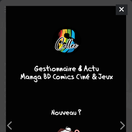
Utopia 3000
1 - Bouleversements
SIMPLE
ven. 23 févr. 2024
Chamade
Manga
Inconnue
Dany GILETTO
J.ivan ZORO
Nous sommes dans notre monde en l’an 3000. Après deux
siècles à vivre dans une société idéale, l’équilibre de l’humanité
se retrouve complètement bouleversé par une nouvelle
technologie appelée "Magie". Elle permet à chacun d'acquérir de
puissants pouvoirs grâce à l'imagination. Ces nouvelles
capacités hors du commun entraînent avec elles de grandes
inégalités qui n'existaient plus. Pour rétablir Utopia, une unité
d'élite devra parcourir le monde et livrer de nombreux combats.
Car maintenant que la "Magie" existe, chacun va avoir une
vision différente du monde idéal…