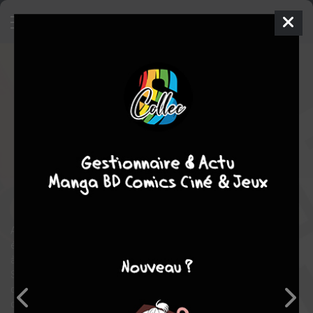
Tsar Bomba
- Les paradoxes
d'Andreï Sakharov
SIMPLE
mer. 14 mai 2025
glénat bd
BD
Cyril ELOPHE
Fabien GROLLEAU
1
tome
COMPLÈTE
Documentaire
Histoire ou Biographie ?
Roman graphique
Andreï Sakharov grandit dans une famille de scientifiques qui
échappe aux purges staliniennes. Fasciné très tôt par le rapport
à l’infini, son génie est vite repéré par le Kremlin. Dès la fin de la
Seconde Guerre mondiale, ce cerveau brillant travaille au
développement d’armes nucléaires pour la Russie
communiste. Sa vie bascule quand, horrifié, il découvre la