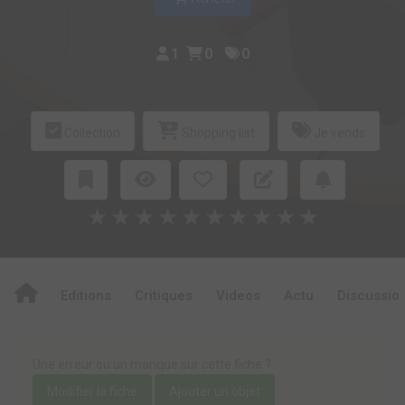
1
0
0
Collection
Shopping list
Je vends
★
★
★
★
★
★
★
★
★
★
Editions
Critiques
Videos
Actu
Discussio
Une erreur ou un manque sur cette fiche ?
Modifier la fiche
Ajouter un objet