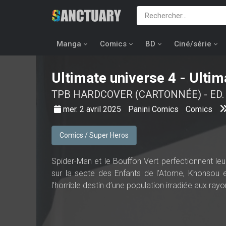
Manga
Comics
BD
Ciné/série
Ultimate universe
4 - Ultim
TPB HARDCOVER (CARTONNÉE) - ED
mer. 2 avril 2025
Panini Comics
Comics
Comics / Super Heros
Spider-Man et le Bouffon Vert perfectionnent le
sur la secte des Enfants de l’Atome, Khonsou 
l’horrible destin d’une population irradiée aux r