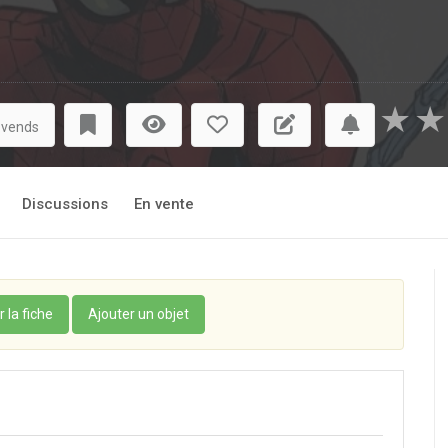
★
★
 vends
Discussions
En vente
r la fiche
Ajouter un objet