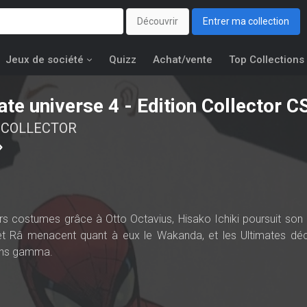
Découvrir
Entrer ma collection
Jeux de société
Quizz
Achat/vente
Top Collections
ate universe 4 - Edition Collector C
. COLLECTOR
urs costumes grâce à Otto Octavius, Hisako Ichiki poursuit son
et Râ menacent quant à eux le Wakanda, et les Ultimates dé
ayons gamma.