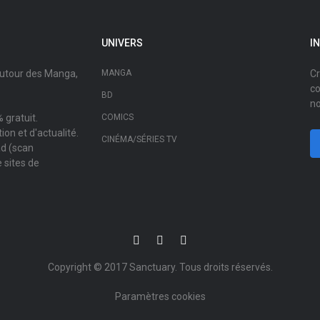
UNIVERS
I
autour des Manga,
MANGA
Cr
co
BD
no
 gratuit.
COMICS
on et d'actualité.
CINÉMA/SÉRIES TV
ad (scan
 sites de
Copyright © 2017
Sanctuary
. Tous droits réservés.
Paramètres cookies