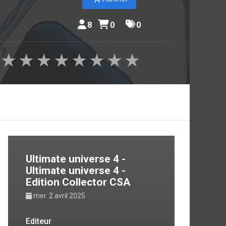
8
0
0
★
★
★
★
★
★
★
★
Ultimate universe 4 -
Ultimate universe 4 -
Edition Collector CSA
mer. 2 avril 2025
Editeur