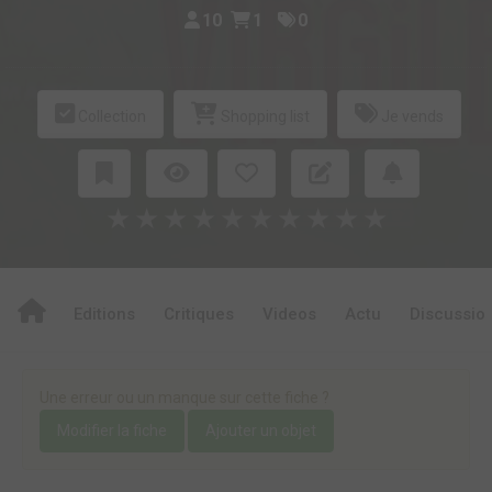
10
1
0
Collection
Shopping list
Je vends
★
★
★
★
★
★
★
★
★
★
Editions
Critiques
Videos
Actu
Discussio
Une erreur ou un manque sur cette fiche ?
Modifier la fiche
Ajouter un objet