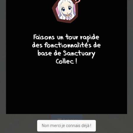
8
9
8
7
Acheter
Non merci je connais déjà !