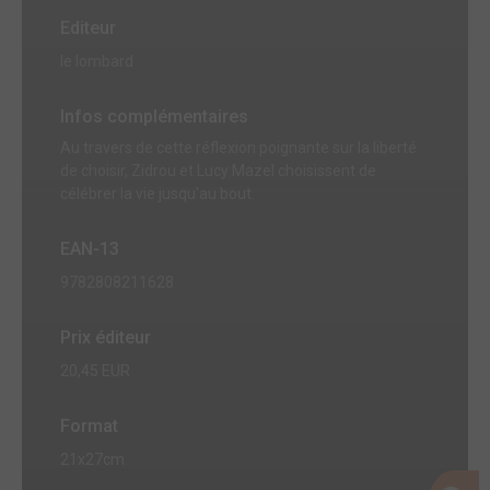
Editeur
le lombard
Infos complémentaires
Au travers de cette réflexion poignante sur la liberté
de choisir, Zidrou et Lucy Mazel choisissent de
célébrer la vie jusqu'au bout.
EAN-13
9782808211628
Prix éditeur
20,45 EUR
Format
21x27cm