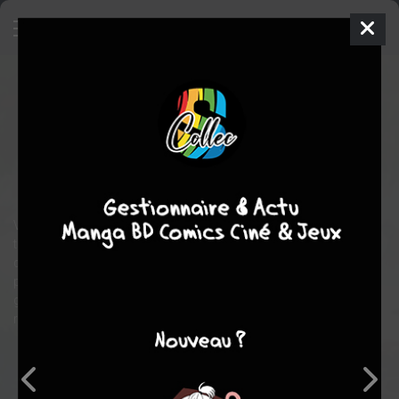
Virgile
SIMPLE
ven. 5 sept. 2025
le lombard
BD
Lucy MAZEL
1
tome
COMPLÈTE
Chronique sociale
Virgile mène une vie compliquée depuis un accident qui l'a rendu
tétraplégique. Fatigué d'être dépendant des autres, il a pris une
décision radicale : il en a fini avec la vie. Mais pas question de
partir sans panache ! Il décide d'organiser une dernière fête
grandiose avec tous ceux qu'il aime, afin de transformer cet au
revoir en un moment de partage et de joie.