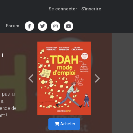
Se connecter
S'inscrire
Forum
1
t pas un
le.
bsence de
nt !
Acheter