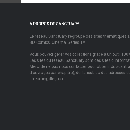
A PROPOS DE SANCTUARY
Le réseau Sanctuary regroupe des sites thématiques 
BD, Comics, Cinéma, Séries TV.
Vous pouvez gérer vos collections grâce à un outil 100%
Les sites du réseau Sanctuary sont des sites d'informati
Merci de ne pas nous contacter pour obtenir du scantr
d'ouvrages par chapitre), du fansub ou des adresses de
streaming illégaux.