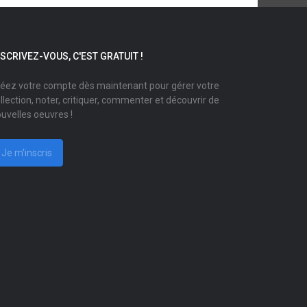
NSCRIVEZ-VOUS, C'EST GRATUIT !
éez votre compte dès maintenant pour gérer votre
llection, noter, critiquer, commenter et découvrir de
uvelles oeuvres !
Je m'inscris