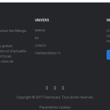
UNIVERS
I
autour des Manga,
MANGA
Cr
co
BD
no
 gratuit.
COMICS
on et d'actualité.
CINÉMA/SÉRIES TV
ad (scan
 sites de
Copyright © 2017
Sanctuary
. Tous droits réservés.
Paramètres cookies