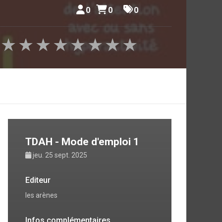
0
0
0
★
★
★
★
★
★
★
★
TDAH - Mode d'emploi 1
jeu. 25 sept. 2025
Editeur
les arènes
Infos complémentaires