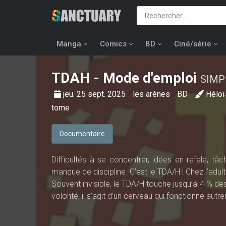
Manga
Comics
BD
Ciné/série
TDAH - Mode d'emploi
SIMP
jeu. 25 sept. 2025
les arènes
BD
Hélo
tome
Documentaire
Difficultés à se concentrer, idées en rafale, tâ
manque de discipline. C’est le TDA/H ! Chez l’adult
Souvent invisible, le TDA/H touche jusqu’à 4 % des 
volonté; il s’agit d’un cerveau qui fonctionne autre