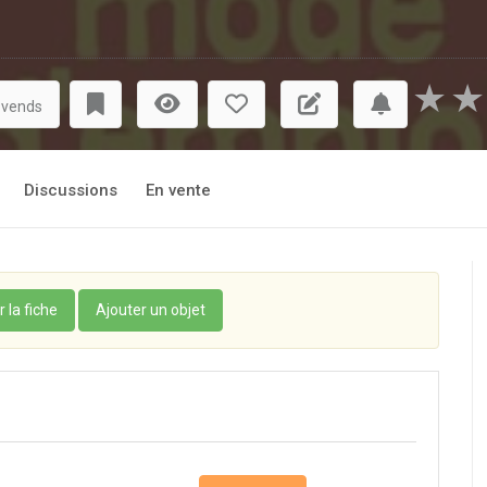
★
★
 vends
Discussions
En vente
r la fiche
Ajouter un objet