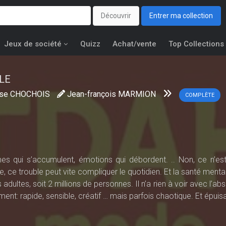
Découvrir
Entrer ma collection
Jeux de société
Quizz
Achat/vente
Top Collections
LE
ïse CHOCHOIS
Jean-françois MARMION
COMPLÈTE
ches qui s’accu­mulent, émotions qui débordent. .. Non, ce n’es
e, ce trouble peut vite compliquer le quotidien. Et la santé menta
adultes, soit 2 millions de personnes. Il n’a rien à voir avec l’a
ment: rapide, sensible, créatif … mais parfois chaotique. Et épuisa