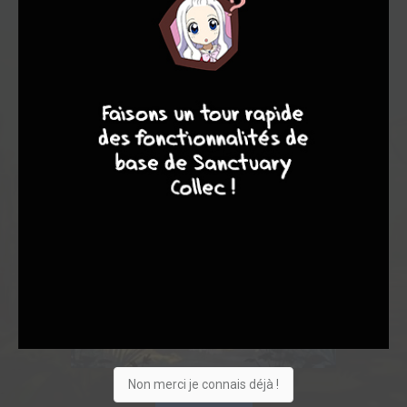
8
9
8
7
Non merci je connais déjà !
Acheter