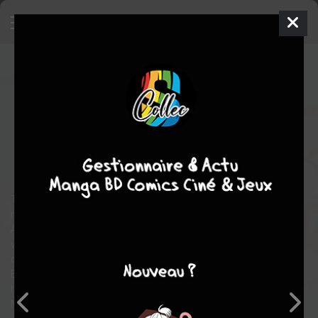
Tom Sawyer
1 - Un parfum
d'aventure
SIMPLE
jeu. 27 nov. 2025
jungle
BD
DJET
Maxe
L'HERMENIER
1
tome
EN COURS
aventure
Tom Sawyer est un garçon rêveur qui préfère les jeux, les
mystères et les escapades aux bancs de l'école.
Aux côtés de son fidèle ami Huck, il arpente les environs de son
village, joue aux aventuriers... et se retrouve un jour témoin d'un
crime mystérieux.
Entre rires, frissons et amitié, suivez Tom Sawyer dans une
histoire pleine de rebondissements au bord des rives du fleuve
Mississippi !