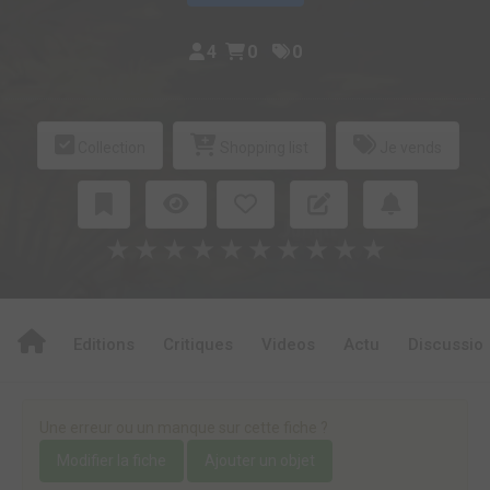
4
0
0
Collection
Shopping list
Je vends
★
★
★
★
★
★
★
★
★
★
Editions
Critiques
Videos
Actu
Discussio
Une erreur ou un manque sur cette fiche ?
Modifier la fiche
Ajouter un objet