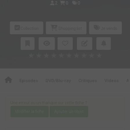
2
0
0
Collection
Shopping list
Je vends
★
★
★
★
★
★
★
★
★
★
Episodes
DVD/Blu-ray
Critiques
Videos
A
Une erreur ou un manque sur cette fiche ?
Modifier la fiche
Ajouter un objet