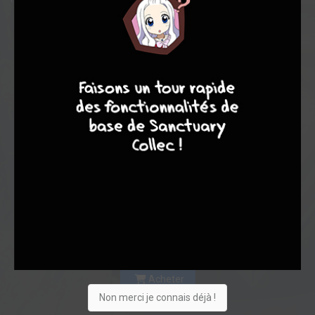
9
8
9
8
Acheter
Non merci je connais déjà !