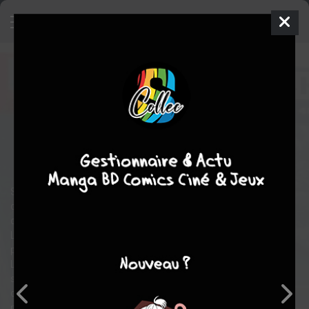
Superman
LIMITÉE - STEELBOOK BLU-
RAY, BLU-RAY 4K
mer. 19 nov. 2025
Warner Home Vidéo
Film
James GUNN (II)
aventure
Comics / Super Heros
Superman se retrouve impliqué dans des conflits aux quatre
coins de la planète et ses interventions en faveur de l’humanité
commencent à susciter le doute. Percevant sa vulnérabilité, Lex
Luthor, milliardaire de la tech et manipulateur de génie, en profite
pour tenter de se débarrasser définitivement de Superman. Lois
Lane, l’intrépide journaliste du Daily Planet, pourra-t-elle, avec le
soutien des autres méta-humains de Metropolis et le fidèle
compagnon à quatre pattes de Superman, empêcher Luthor de
mener à bien son redoutable plan ?