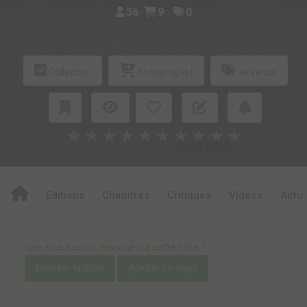
36
9
0
Collection
Shopping list
Je vends
★
★
★
★
★
★
★
★
★
★
Editions
Chapitres
Critiques
Videos
Actu
Une erreur ou un manque sur cette fiche ?
Modifier la fiche
Ajouter un objet