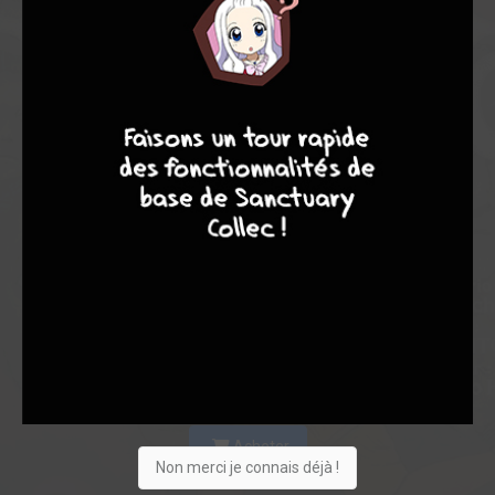
7
8
8
10
Acheter
Non merci je connais déjà !