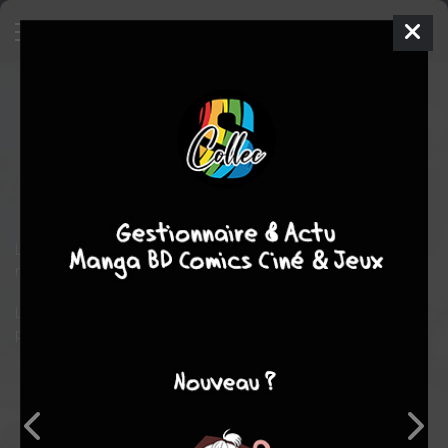
Regards
1
SIMPLE
mer. 1 juil. 2026
mangetsu
Manga
Seinen
Junji ITō
Junji ITō
horreur
Le monde est peuplé de visages… ils sont partout, mais à part
moi, personne ne semble les remarquer…
Le premier album horrifique pour les GRANDS enfants ! Illustré
par Junji Ito