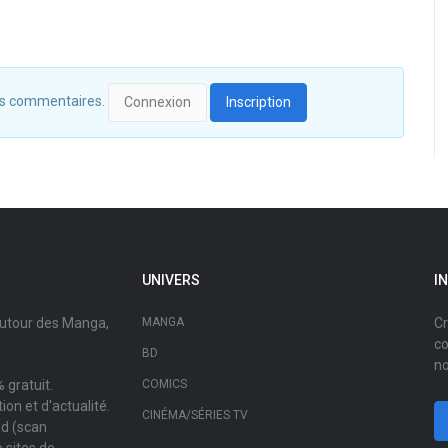
 des commentaires.
Connexion
Inscription
UNIVERS
I
autour des Manga,
MANGA
Cr
co
BD
no
 gratuit.
COMICS
on et d'actualité.
CINÉMA/SÉRIES TV
ad (scan
 sites de