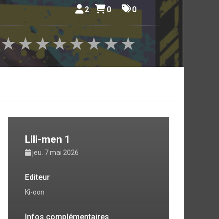
pour des
2
0
0
me hôtes
es forces
★
★
★
★
★
★
★
★
a qu’une
 normale
Lili-men 1
jeu. 7 mai 2026
Editeur
Ki-oon
Infos complémentaires