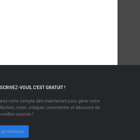
NSCRIVEZ-VOUS, C'EST GRATUIT !
éez votre compte dès maintenant pour gérer votre
llection, noter, critiquer, commenter et découvrir de
uvelles oeuvres !
Je m'inscris