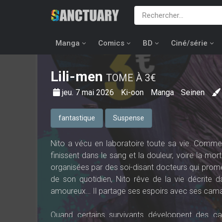
Manga
Comics
BD
Ciné/série
Lili-men
TOME À 3€
jeu. 7 mai 2026
Ki-oon
Manga
Seinen
fantastique
Suspense
Nito a vécu en laboratoire toute sa vie. Comme 
finissent dans le sang et la douleur, voire la mor
organisées par des soi-disant docteurs qui promet
de son quotidien, Nito rêve de la vie décrite d
amoureux… Il partage ses espoirs avec ses cam
Quand certains survivants développent des capa