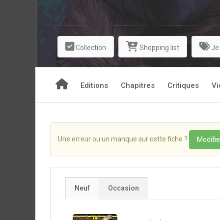
transférés avant d’y parvenir, et Nito les retro
enfants de succubes ! Ces créatures surpuissa
pour se reproduire. Repéré, Nito est sur le point d
pour le sauver. Loin de succomber, il aspire le
Collection
Shopping list
Je
obsession : réaliser le rêve qu’il partageait a
quand on est mi-homme mi-succube, craint et d
Editions
Chapitres
Critiques
Vi
Une erreur ou un manque sur cette fiche ?
Modifie
Neuf
Occasion