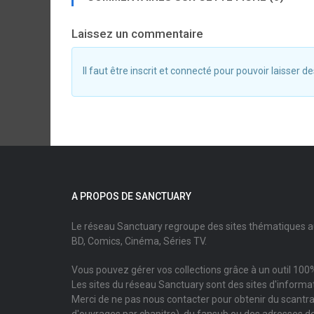
Laissez un commentaire
Il faut être inscrit et connecté pour pouvoir laisser
A PROPOS DE SANCTUARY
Le réseau Sanctuary regroupe des sites thématiques 
BD, Comics, Cinéma, Séries TV.
Vous pouvez gérer vos collections grâce à un outil 100%
Les sites du réseau Sanctuary sont des sites d'informati
Merci de ne pas nous contacter pour obtenir du scantr
d'ouvrages par chapitre), du fansub ou des adresses de