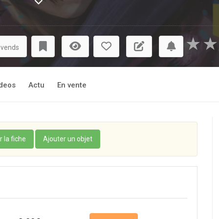
uve dans un énorme cocon, réduits à la condition de nutriments 
ntes contrôlent le laboratoire et se servent des humains com
e se faire dévorer lui aussi, mais ses amis utilisent leurs dernièr
★
★
s pouvoirs des monstres en gestation ! Même transformé, il n’
 vends
vec ses compagnons sacrifiés. Seulement, comment mener une vie
étesté des deux camps ?
deos
Actu
En vente
r la fiche
Ajouter un objet