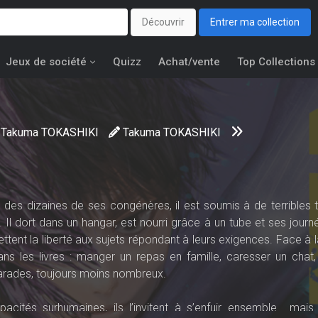
Découvrir
Entrer ma collection
Jeux de société
Quizz
Achat/vente
Top Collections
Takuma TOKASHIKI
Takuma TOKASHIKI
des dizaines de ses congénères, il est soumis à de terribles t
t. Il dort dans un hangar, est nourri grâce à un tube et ses jour
tent la liberté aux sujets répondant à leurs exigences. Face à l
ans les livres : manger un repas en famille, caresser un chat
arades, toujours moins nombreux.
cités surhumaines, ils l’invitent à s’enfuir ensemble… mais 