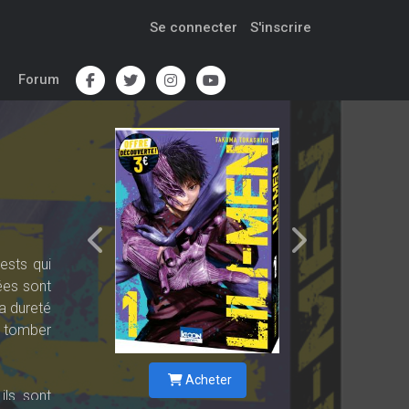
Se connecter
S'inscrire
Forum
ests qui
nées sont
a dureté
, tomber
Acheter
ils sont