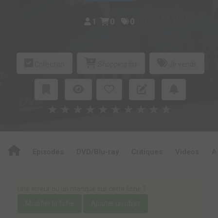
1
0
0
Collection
Shopping list
Je vends
★
★
★
★
★
★
★
★
★
★
Episodes
DVD/Blu-ray
Critiques
Videos
A
Une erreur ou un manque sur cette fiche ?
Modifier la fiche
Ajouter un objet