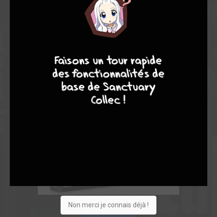
8
8
10
4
Non merci je connais déjà !
Acheter