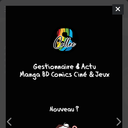
Dracula
SIMPLE DVD
mar. 2 déc. 2025
M6 vidéo
Film
Luc BESSON
Au XVe siècle, le Prince Vladimir renie Dieu après la perte brutale
et cruelle de son épouse. Il hérite alors d’une malédiction : la vie
éternelle. Il devient Dracula. Condamné à errer à travers les
siècles, il n’aura plus qu’un seul espoir : celui de retrouver son
amour perdu.