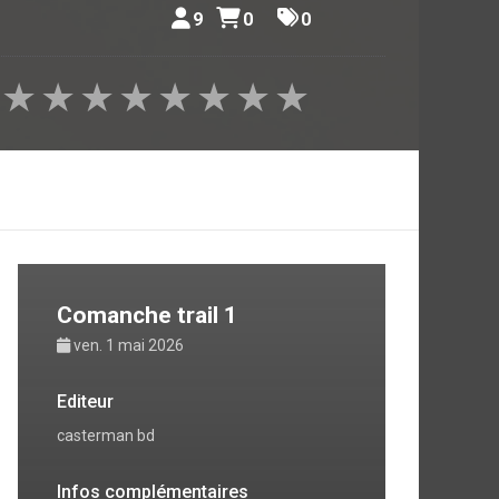
9
0
0
★
★
★
★
★
★
★
★
Comanche trail 1
ven. 1 mai 2026
Editeur
casterman bd
Infos complémentaires