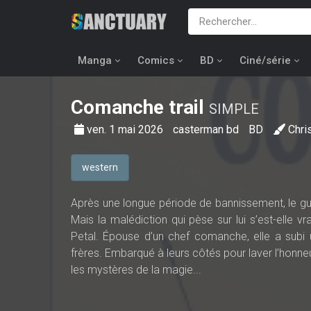
Manga
Comics
BD
Ciné/série
Comanche trail
SIMPLE
ven. 1 mai 2026
casterman bd
BD
Chri
western
Après une longue période de bannissement, le gue
Mais la malédiction qui pèse sur lui s’est-elle vr
Petal. Épouse d’un chef comanche, elle a subi 
frères. Embarqué à leurs côtés pour laver l’honn
les mystères de la magie...