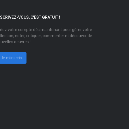
NSCRIVEZ-VOUS, C'EST GRATUIT !
éez votre compte dès maintenant pour gérer votre
llection, noter, critiquer, commenter et découvrir de
uvelles oeuvres !
Je m'inscris