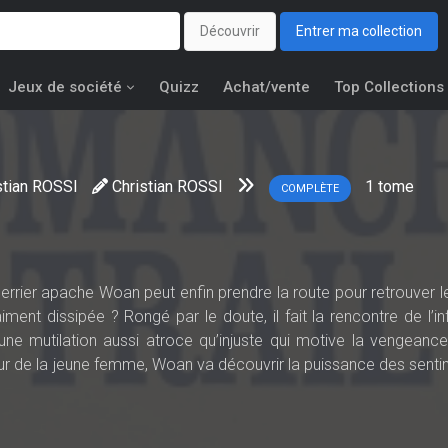
Découvrir
Entrer ma collection
Jeux de société
Quizz
Achat/vente
Top Collections
stian ROSSI
Christian ROSSI
1
tome
COMPLÈTE
rrier apache Woan peut enfin prendre la route pour retrouver le
aiment dissipée ? Rongé par le doute, il fait la rencontre de l’i
une mutilation aussi atroce qu’injuste qui motive la vengeanc
eur de la jeune femme, Woan va découvrir la puissance des senti