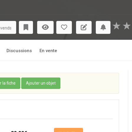
★
★
 vends
Discussions
En vente
r la fiche
Ajouter un objet