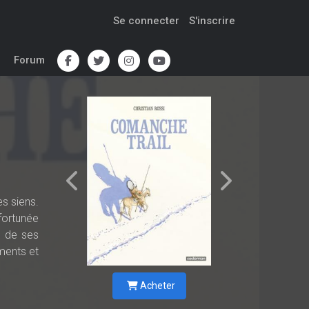
Se connecter
S'inscrire
Forum
s siens.
nfortunée
e de ses
ments et
Acheter