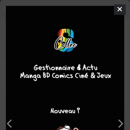
Disney Vilains - Cruella
TPB
HARDCOVER (CARTONNÉE) - ED. LIMITÉE
mer. 20 mai 2026
Panini Comics
Comics
Miriana PUGLIA
SWEENEY BOO
Bien qu’aucune preuve tangible ne l’implique dans le vol de
chiots dalmatiens, le nom de la célèbre couturière Cruella
D’Enfer a été sali par tous les tabloïds, et sa réputation dans le
monde de la mode tient désormais à un fil. Prête à tout
(absolument tout !) pour redorer son blason, elle envisage de
voler les bijoux inestimables de la famille royale.