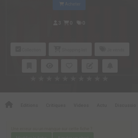
Acheter
3
0
0
Collection
Shopping list
Je vends
★
★
★
★
★
★
★
★
★
★
Editions
Critiques
Videos
Actu
Discussio
Une erreur ou un manque sur cette fiche ?
Modifier la fiche
Ajouter un objet