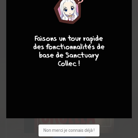
4
7
8
7
Non merci je connais déjà !