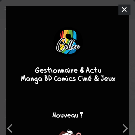
Wonder Woman
1 - Wonder War –
The Matriarch
ISSUES V6 - ANNUALS
(2026)
mer. 30 sept. 2026
DC Comics
Comics
Belén
ORTEGA
Leah WILLIAMS
9
COMPLÈTE
tomes
Comics / Super Heros
After the shocking events of Wonder Woman #34, the Matriarch
must crawl her way through Hell and back to the land of the
living to stop Steve Trevor and Trinity from changing the past.
The only thing that stands in her way is a river filled with the
souls of heroes and villains alike that perished by her hand.
Retribution is coming for the Matriarch. Will she survive it, or is