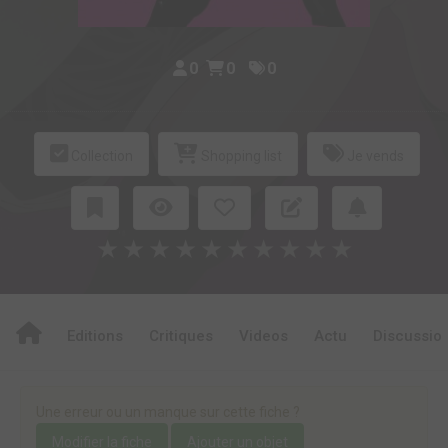
0
0
0
Collection
Shopping list
Je vends
★
★
★
★
★
★
★
★
★
★
Editions
Critiques
Videos
Actu
Discussio
Une erreur ou un manque sur cette fiche ?
Modifier la fiche
Ajouter un objet