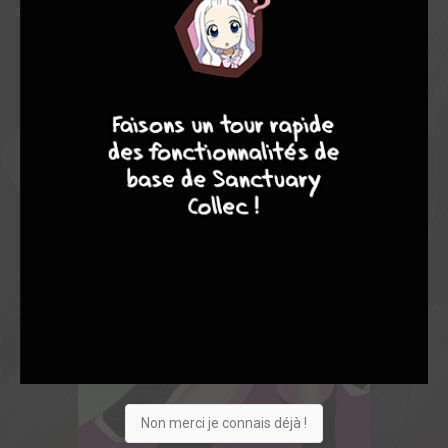
she doomed to fate?
7
8
8
10
Non merci je connais déjà !