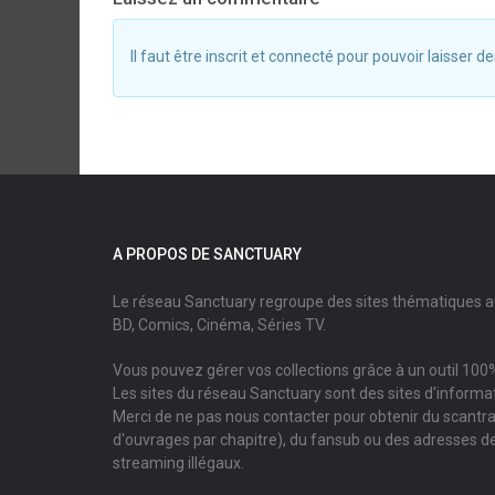
Il faut être inscrit et connecté pour pouvoir laisser
A PROPOS DE SANCTUARY
Le réseau Sanctuary regroupe des sites thématiques 
BD, Comics, Cinéma, Séries TV.
Vous pouvez gérer vos collections grâce à un outil 100%
Les sites du réseau Sanctuary sont des sites d'informati
Merci de ne pas nous contacter pour obtenir du scantr
d'ouvrages par chapitre), du fansub ou des adresses de
streaming illégaux.