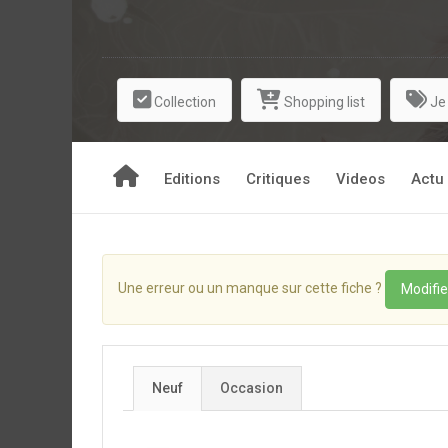
Roublard, c’est au tour de Maskemane le Zobal de 
Collection
Shopping list
Je
Editions
Critiques
Videos
Actu
Une erreur ou un manque sur cette fiche ?
Modifie
Neuf
Occasion