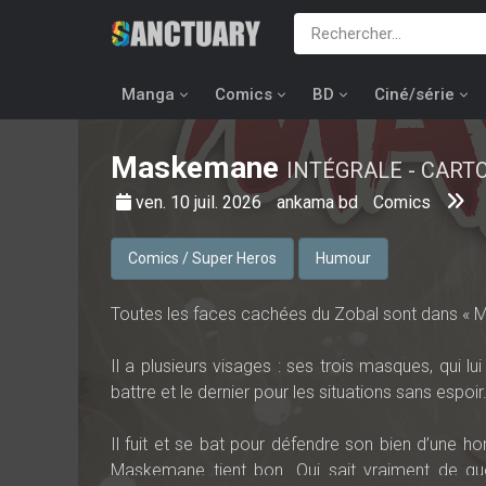
Manga
Comics
BD
Ciné/série
Maskemane
INTÉGRALE - CART
ven. 10 juil. 2026
ankama bd
Comics
Comics / Super Heros
Humour
Toutes les faces cachées du Zobal sont dans « 
Il a plusieurs visages : ses trois masques, qui lu
battre et le dernier pour les situations sans espoir
Il fuit et se bat pour défendre son bien d’une ho
Maskemane tient bon. Qui sait vraiment de qu