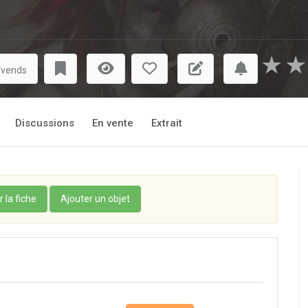
nous dévoiler son histoire. Ça va saigner !
★
★
 vends
Discussions
En vente
Extrait
r la fiche
Ajouter un objet