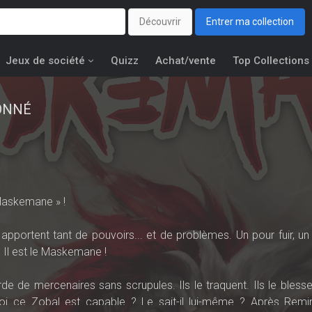
Découvrir
Entrer ma collection
Jeux de société
Quizz
Achat/vente
Top Collections
ONNÉ
Maskemane » !
i apportent tant de pouvoirs... et de problèmes. Un pour fuir, u
. Il est le Maskemane !
rde de mercenaires sans scrupules. Ils le traquent. Ils le bless
oi ce Zobal est capable ? Le sait-il lui-même ? Après Remi