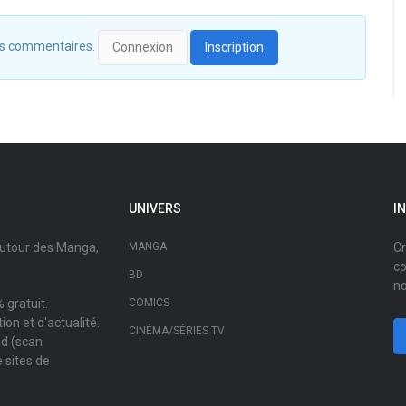
 des commentaires.
Connexion
Inscription
UNIVERS
I
autour des Manga,
MANGA
Cr
co
BD
no
 gratuit.
COMICS
on et d'actualité.
CINÉMA/SÉRIES TV
ad (scan
 sites de