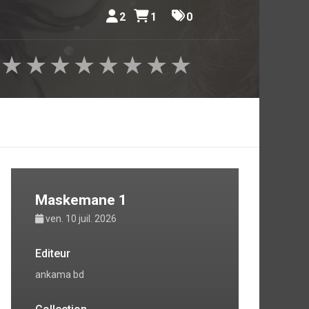
2
1
0
★
★
★
★
★
★
★
★
Maskemane 1
ven. 10 juil. 2026
Editeur
ankama bd