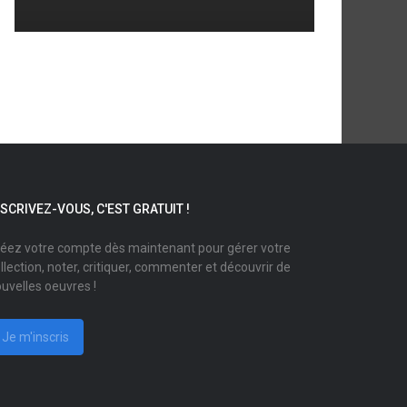
NSCRIVEZ-VOUS, C'EST GRATUIT !
éez votre compte dès maintenant pour gérer votre
llection, noter, critiquer, commenter et découvrir de
uvelles oeuvres !
Je m'inscris