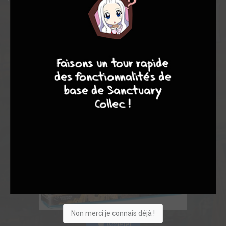
9
7
6
6
Non merci je connais déjà !
Acheter