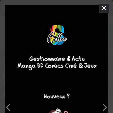
Les Contes De Terremer
BLU-RAY
jeu. 5 juil. 2012
Buena vista
Film
1
COMPLÈTE
tomes
fantastique
aventure
L’action se déroule dans un monde constitué d’une multitudes
d’iles. Ici, la magie est maîtrisée par des mages et des dragons.
Tandis qu’un dragon apparaît à l’Est du pays, des phénomènes
anormaux se produisent : tout à coups, les paysans
abandonnent leurs champs, les gens s’affolent dans les rues,
déambulant sans but, et les mages commencent à oublier leurs
formules magiques. Voilà pourquoi Ged, un mage qui à déjà
une certaine expérience, part en voyage pour tenter de trouver la
source de ce dérèglement. Il rencontre en chemin un jeune
prince, Arren, qui a abandonné son pays ...