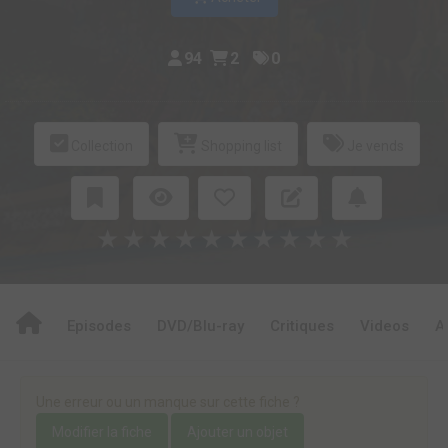
94
2
0
Collection
Shopping list
Je vends
★
★
★
★
★
★
★
★
★
★
Episodes
DVD/Blu-ray
Critiques
Videos
A
Une erreur ou un manque sur cette fiche ?
Modifier la fiche
Ajouter un objet