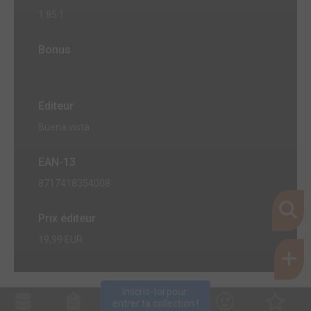
1.85:1
Bonus
Editeur
Buena vista
EAN-13
8717418354008
Prix éditeur
19,99 EUR
Inscris-toi pour 
entrer ta collection !