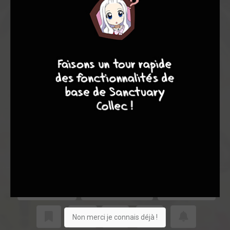
9
8
9
8
Acheter
71
6
0
Collection
Shopping list
Je vends
Non merci je connais déjà !