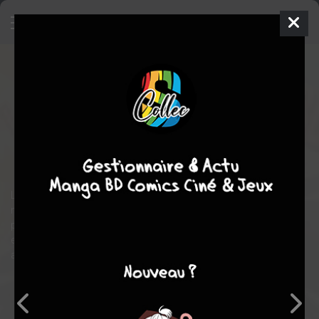
Le Baiser du Diable
SIMPLE
mer. 7 mai 1997
Le Temeraire
Manga
Ecchi-
Hentai
Urufu MONOGUSA
Urufu MONOGUSA
fantastique
érotique
La vie du jeune Toru bascule le jour ou il croise la belle Fiana, sa
nouvelle camarade de classe en train de faire l'amour dans un
parc. Sans toit la jeune fille le convainc de l'héberger en échange
elle se chargera de s'occuper du bien être de ses nouveaux
amis...